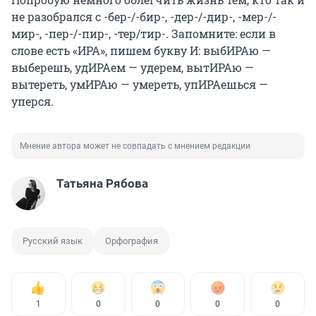
не разобрался с -бер-/-бир-, -дер-/-дир-, -мер-/-
мир-, -пер-/-пир-, -тер/тир-. Запомните: если в
слове есть «ИРА», пишем букву И: выбИРАю —
выберешь, удИРАем — удерем, вытИРАю —
вытереть, умИРАю — умереть, упИРАешься —
уперся.
Мнение автора может не совпадать с мнением редакции
Татьяна Рябова
Русский язык
Орфография
1
0
0
0
0