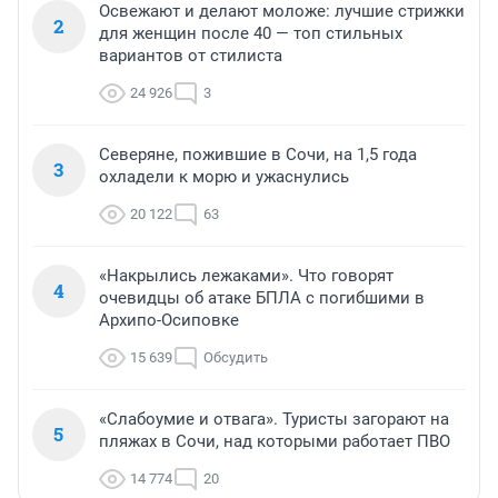
Освежают и делают моложе: лучшие стрижки
2
для женщин после 40 — топ стильных
вариантов от стилиста
24 926
3
Северяне, пожившие в Сочи, на 1,5 года
3
охладели к морю и ужаснулись
20 122
63
«Накрылись лежаками». Что говорят
4
очевидцы об атаке БПЛА с погибшими в
Архипо-Осиповке
15 639
Обсудить
«Слабоумие и отвага». Туристы загорают на
5
пляжах в Сочи, над которыми работает ПВО
14 774
20