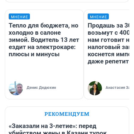
МНЕНИЕ
МНЕНИЕ
Тепло для бюджета, но
Продашь за 300
холодно в салоне
возьмут с 4000
зимой. Водитель 13 лет
нам готовит н
ездит на электрокаре:
налоговый зако
плюсы и минусы
коснется импор
даже репетито
Денис Дедюхин
Анастасия Зав
РЕКОМЕНДУЕМ
«Заказали на 3-летие»: перед
убийством жены в Казани турок