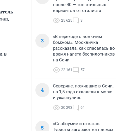
после 40 — топ стильных
вариантов от стилиста
атель
зал,
25 625
3
«В переходе с вонючим
3
бомжом». Москвичка
рассказала, как спасалась во
и в
время налета беспилотников
на Сочи
22 161
57
Северяне, пожившие в Сочи,
4
на 1,5 года охладели к морю
и ужаснулись
20 293
64
«Слабоумие и отвага».
5
Туристы загорают на пляжах