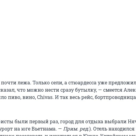
 почти лежа. Только сели, а стюардесса уже предложи
казал, что можно нести сразу бутылку, — смеется Алек
о пиво, вино, Chivas. И так весь рейс, бортпроводница
ристы были первый раз, город для отдыха выбрали Ня
рорт на юге Вьетнама. —
Прим. ред.
). Отель находился
однако позагорать и искупаться в Южно-Китайском мо