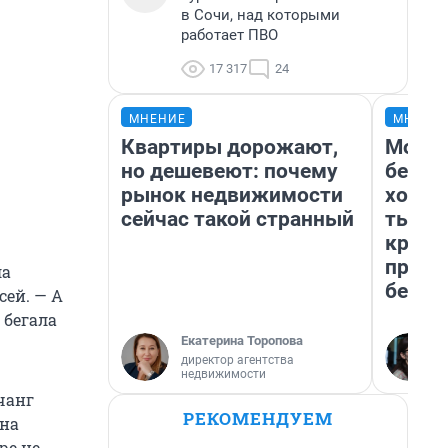
в Сочи, над которыми
работает ПВО
17 317
24
МНЕНИЕ
МНЕНИ
Квартиры дорожают,
Мой б
но дешевеют: почему
береж
рынок недвижимости
хотел
сейчас такой странный
тысяч
креди
приех
ла
безоп
сей. — А
 бегала
Екатерина Торопова
директор агентства
недвижимости
чанг
РЕКОМЕНДУЕМ
 на
ре не