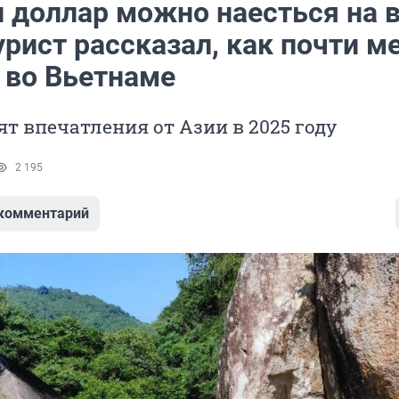
н доллар можно наесться на 
урист рассказал, как почти м
 во Вьетнаме
ят впечатления от Азии в 2025 году
2 195
 комментарий