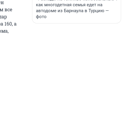
Он
как многодетная семья едет на
м все
автодоме из Барнаула в Турцию —
лар
фото
 160, а
ома,