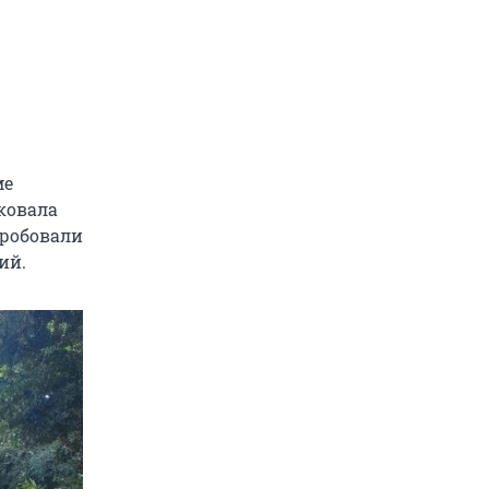
ме
сковала
пробовали
ий.