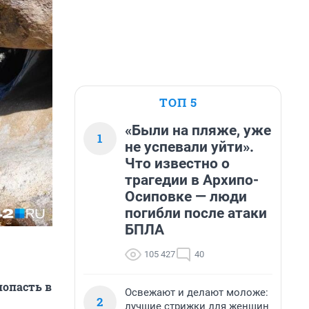
ТОП 5
«Были на пляже, уже
1
не успевали уйти».
Что известно о
трагедии в Архипо-
Осиповке — люди
погибли после атаки
БПЛА
105 427
40
попасть в
Освежают и делают моложе:
2
лучшие стрижки для женщин