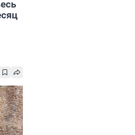
весь
есяц