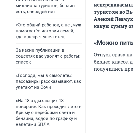
непередаваемые
миллиона туристов, бензин
туристом во В
есть, очередей нет
Алексей Левчук
«Это общий ребенок, а не „муж
какую сумму о
помогает“»: истории семей,
где в декрет ушел отец
«Можно пить
За какие публикации в
Отпуск сразу на
соцсетях вас уволят с работы:
бизнес-классе, 
список
получились пр
«Господи, мы в самолете»:
пассажиры рассказывают, как
улетают из Сочи
«На 18 отдыхающих 18
поваров». Как проходит лето в
Крыму с перебоями света и
бензина, водой по графику и
налетами БПЛА