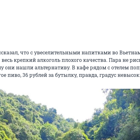
ссказал, что с увеселительными напитками во Вьетна
весь крепкий алкоголь плохого качества. Пара не ри
му они нашли альтернативу. В кафе рядом с отелем по
гое пиво,
36 рублей
за бутылку, правда, градус невысок