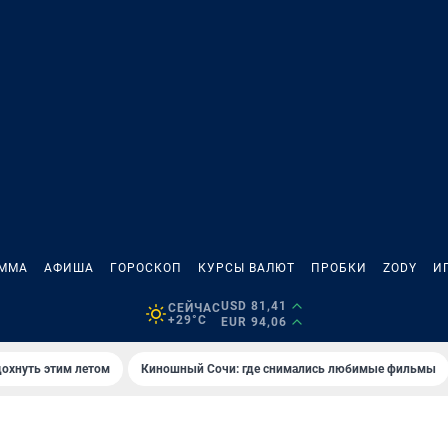
АММА
АФИША
ГОРОСКОП
КУРСЫ ВАЛЮТ
ПРОБКИ
ZODY
И
USD 81,41
СЕЙЧАС
+29°C
EUR 94,06
дохнуть этим летом
Киношный Сочи: где снимались любимые фильмы