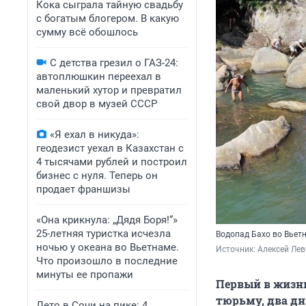
Кока сыграла тайную свадьбу
с богатым блогером. В какую
сумму всё обошлось
С детства грезил о ГАЗ-24:
автоплюшкин переехал в
маленький хутор и превратил
свой двор в музей СССР
«Я ехал в никуда»:
геодезист уехал в Казахстан с
4 тысячами рублей и построил
бизнес с нуля. Теперь он
продает франшизы
«Она крикнула: „Дядя Боря!“»
25-летняя туристка исчезла
Водопад Бахо во Вьет
ночью у океана во Вьетнаме.
Источник: 
Алексей Лев
Что произошло в последние
минуты ее пропажи
Первый в жизни
тюрьму, два дн
Лето в Сочи на пике: 4