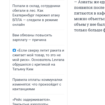
— Азиаты же едя
Попали в склад, сотрудники
появился после
сбегали в лес. Как
питаются в каф
Екатеринбург пережил атаку
можно объесться
БПЛА — следили в режиме
объем у нее был 
онлайн
только больше 
Вам обязаны повысить
зарплату — причина
«Если сверху летит ракета и
сжигает мой товар, то это не
мой риск». Основатель Levrana
обрушился с критикой на
Татьяну Ким
Правила оплаты коммуналки
изменятся: что произойдет с
квитанциями
«Рейс задерживается».
Закрытые аэропорты,