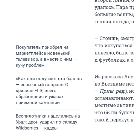
удалось. Пара п
большие волны,
теплая погода, 
— Стоишь, смотр
что искупаться 
Покупатель приобрел на
повезло, было т
маркетплейсе новенький
телевизор, а вместе с ним —
и футболках, а 
кучу проблем
Из рассказа Але
«Как они получают сто баллов
во Вьетнаме не
— серьезный вопрос». О
—
Прим. ред.
), 
кризисе ЕГЭ, всего
образования и ужасах
останавливают, 
приемной кампании
местные активн
Это были булоч
Беспилотники нацелились на
такой перекус 
Урал: дрон ударил по складу
Wildberries — кадры