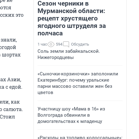
Сезон черники в
аются
Мурманской области:
усских это
рецепт хрустящего
ягодного штруделя за
полчаса
 знали,
1 час
594
Обсудить
погодой
Соль земли забайкальской.
в шортах
Нижегородцевы
«Сыночки-корзиночки» заполонили
ах Азии,
Екатеринбург: почему уральские
парни массово оставили жен без
а с едой.
цветов
ели, как
о салюта.
Участницу шоу «Мама в 16» из
Волгограда обвинили в
 Стоил
домогательствах к младенцу
«Расходы на топливо колоссальные»: