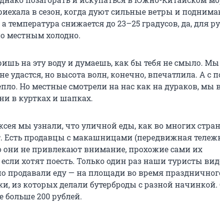
риехала в сезон, когда дуют сильные ветры и подним
 а температура снижается до
23–25 градусов
, да, для р
но местным холодно.
ишь на эту воду и думаешь, как бы тебя не смыло. Мы
не удастся, но высота волн, конечно, впечатлила. А с 
епло. Но местные смотрели на нас как на дураков, мы 
они в куртках и шапках.
ксея мы узнали, что уличной еды, как во многих стран
т. Есть продавцы с макашницами (передвижная тележк
но они не привлекают внимание, прохожие сами их
если хотят поесть. Только один раз наши туристы вид
о продавали еду — на площади во время праздничног
ки, из которых делали бутерброды с разной начинкой.
не больше
200 рублей
.