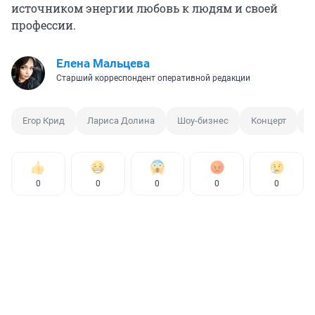
источником энергии любовь к людям и своей
профессии.
Елена Мальцева
Старший корреспондент оперативной редакции
Егор Крид
Лариса Долина
Шоу-бизнес
Концерт
Н
0
0
0
0
0