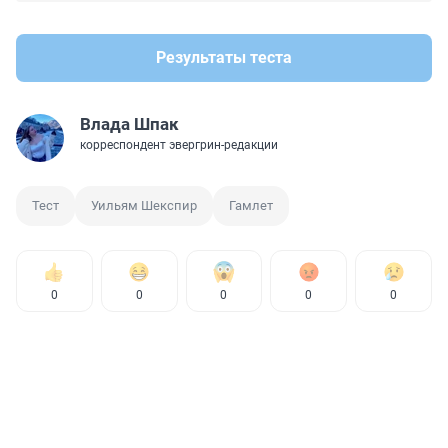
Результаты теста
Влада Шпак
корреспондент эвергрин-редакции
Тест
Уильям Шекспир
Гамлет
0
0
0
0
0