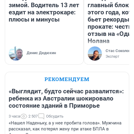
зимой. Водитель 13 лет
главный блокб
ездит на электрокаре:
этого года, ко
плюсы и минусы
бьет рекорды 
прокате: честн
отзыв на «Оди
Нолана
Стас Соколов
Денис Дедюхин
Эксперт
РЕКОМЕНДУЕМ
«Выглядит, будто сейчас развалится»:
ребенка из Австралии шокировало
состояние зданий в Приморье
3 часа
2 507
Обсудить
«Нашел Наденьку, а у нее пробита голова». Мужчина
рассказал, как потерял жену при атаке БПЛА в