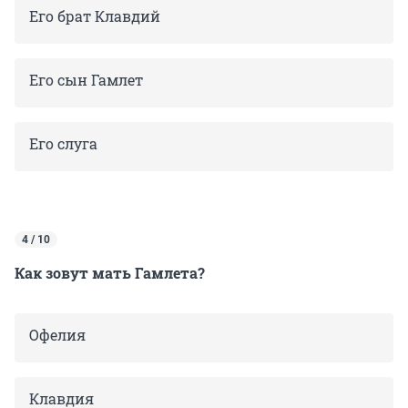
Его брат Клавдий
Его сын Гамлет
Е
го слуга
4 / 10
Как зовут мать Гамлета?
Офелия
Клавдия