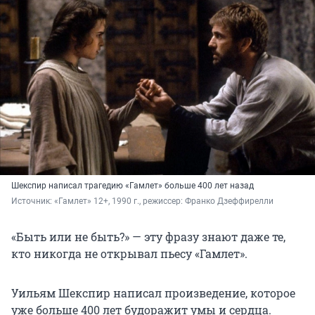
Шекспир написал трагедию «Гамлет» больше 400 лет назад
Источник: 
«Гамлет» 12+, 1990 г., режиссер: Франко Дзеффирелли
«Быть или не быть?» — эту фразу знают даже те,
кто никогда не открывал пьесу «Гамлет».
Уильям Шекспир написал произведение, которое
уже больше 400 лет будоражит умы и сердца.