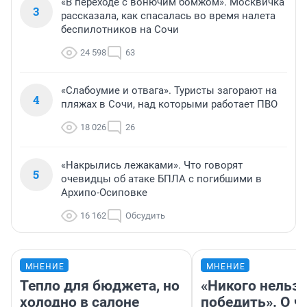
«В переходе с вонючим бомжом». Москвичка
3
рассказала, как спасалась во время налета
беспилотников на Сочи
24 598
63
«Слабоумие и отвага». Туристы загорают на
4
пляжах в Сочи, над которыми работает ПВО
18 026
26
«Накрылись лежаками». Что говорят
5
очевидцы об атаке БПЛА с погибшими в
Архипо-Осиповке
16 162
Обсудить
МНЕНИЕ
МНЕНИЕ
Тепло для бюджета, но
«Никого нельз
холодно в салоне
победить». О ч