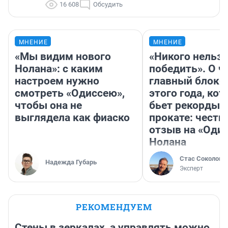
16 608
Обсудить
МНЕНИЕ
МНЕНИЕ
«Мы видим нового
«Никого нельз
Нолана»: с каким
победить». О ч
настроем нужно
главный блокб
смотреть «Одиссею»,
этого года, ко
чтобы она не
бьет рекорды 
выглядела как фиаско
прокате: честн
отзыв на «Оди
Нолана
Стас Соколов
Надежда Губарь
Эксперт
РЕКОМЕНДУЕМ
Стены в зеркалах, а управлять можно