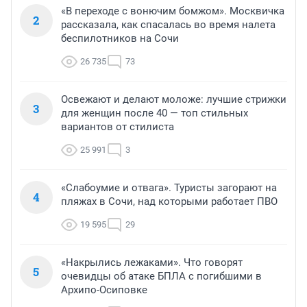
«В переходе с вонючим бомжом». Москвичка
2
рассказала, как спасалась во время налета
беспилотников на Сочи
26 735
73
Освежают и делают моложе: лучшие стрижки
3
для женщин после 40 — топ стильных
вариантов от стилиста
25 991
3
«Слабоумие и отвага». Туристы загорают на
4
пляжах в Сочи, над которыми работает ПВО
19 595
29
«Накрылись лежаками». Что говорят
5
очевидцы об атаке БПЛА с погибшими в
Архипо-Осиповке