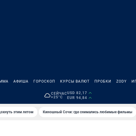
АММА
АФИША
ГОРОСКОП
КУРСЫ ВАЛЮТ
ПРОБКИ
ZODY
И
USD 82,17
СЕЙЧАС
+25°C
EUR 94,84
дохнуть этим летом
Киношный Сочи: где снимались любимые фильмы