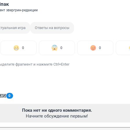
Шпак
ент эвергрин-редакции
туальная игра
Ответы на вопросы
0
0
0
ыделите фрагмент и нажмите Ctrl+Enter
ИИ
0
Пока нет ни одного комментария.
Начните обсуждение первым!