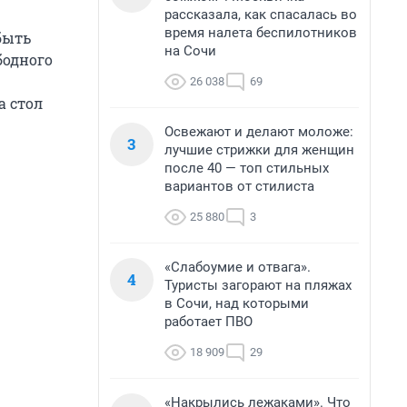
рассказала, как спасалась во
время налета беспилотников
быть
на Сочи
бодного
26 038
69
а стол
Освежают и делают моложе:
3
лучшие стрижки для женщин
после 40 — топ стильных
вариантов от стилиста
25 880
3
«Слабоумие и отвага».
4
Туристы загорают на пляжах
в Сочи, над которыми
работает ПВО
18 909
29
«Накрылись лежаками». Что