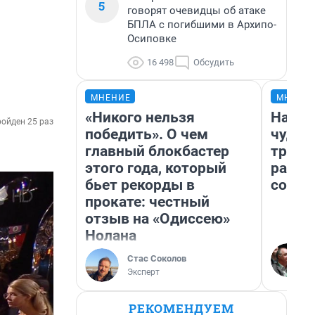
5
говорят очевидцы об атаке
БПЛА с погибшими в Архипо-
Осиповке
16 498
Обсудить
МНЕНИЕ
МНЕНИ
«Никого нельзя
Насле
ойден 25 раз
победить». О чем
чудом
главный блокбастер
транс
этого года, который
разне
бьет рекорды в
совет
прокате: честный
отзыв на «Одиссею»
Нолана
Стас Соколов
Эксперт
РЕКОМЕНДУЕМ