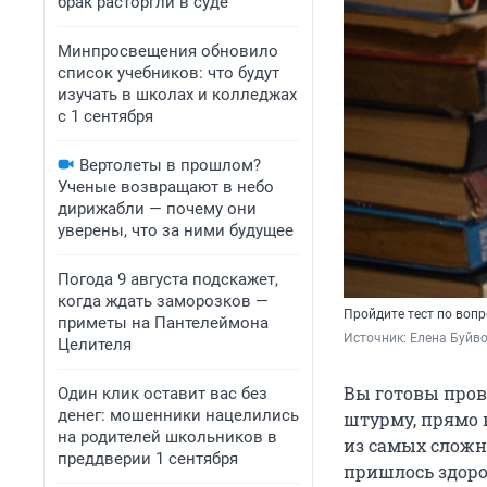
брак расторгли в суде
Минпросвещения обновило
список учебников: что будут
изучать в школах и колледжах
с 1 сентября
Вертолеты в прошлом?
Ученые возвращают в небо
дирижабли — почему они
уверены, что за ними будущее
Погода 9 августа подскажет,
когда ждать заморозков —
Пройдите тест по вопр
приметы на Пантелеймона
Источник: 
Елена Буйв
Целителя
Вы готовы пров
Один клик оставит вас без
денег: мошенники нацелились
штурму, прямо к
на родителей школьников в
из самых сложн
преддверии 1 сентября
пришлось здоро