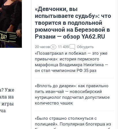
«Девчонки, вы
испытываете судьбу»: что
творится в подпольной
рюмочной на Березовой в
Рязани — обзор YA62.RU
20 часов
11 439
Обсудить
«Позавтракал и побежал — это уже
привычка»: история пермского
марафонца Владимира Никитина —
он стал чемпионом РФ 35 раз
«Вплоть до диареи»: как правильно
а? Уже
пить иван-чай — новосибирский
ала на
нутрициолог подсчитал допустимое
у игры
количество чашек
яча
«Было страшно столкнуться с
полицией». Популярная блогерша из