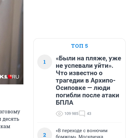
ТОП 5
«Были на пляже, уже
1
не успевали уйти».
Что известно о
трагедии в Архипо-
Осиповке — люди
погибли после атаки
БПЛА
озговому
109 985
43
и десять
окам
«В переходе с вонючим
2
бомжом». Москвичка