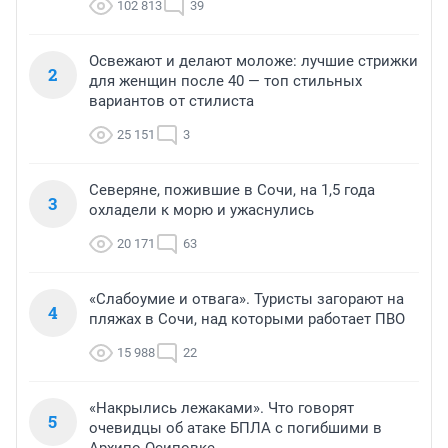
102 813
39
Освежают и делают моложе: лучшие стрижки
2
для женщин после 40 — топ стильных
вариантов от стилиста
25 151
3
Северяне, пожившие в Сочи, на 1,5 года
3
охладели к морю и ужаснулись
20 171
63
«Слабоумие и отвага». Туристы загорают на
4
пляжах в Сочи, над которыми работает ПВО
15 988
22
«Накрылись лежаками». Что говорят
5
очевидцы об атаке БПЛА с погибшими в