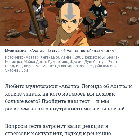
Мультсериал «Аватар: Легенда об Аанге» полюбился многим
Источник: 
«Аватар: Легенда об Аанге», 2005, режиссеры: Брайан 
Кониецко, Майкл Данте Димартино, Жуакин Душ Сантуш, Этан 
Сполдинг, Лорен Макмаллен, Джанкарло Вольпе, Дэйв Филони, 
Энтони Льой
Любите мультсериал «Аватар: Легенда об Аанге» и
хотите узнать, на кого из героев вы похожи
больше всего? Пройдите наш тест — и мы
раскроем вашего внутреннего мага или воина!
Вопросы теста затронут ваши реакции в
стрессовых ситуациях, подход к решению