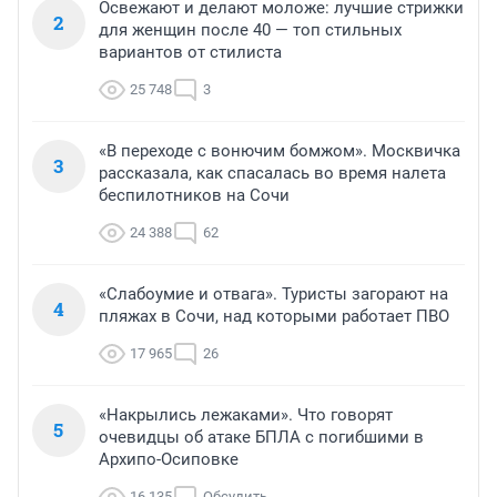
Освежают и делают моложе: лучшие стрижки
2
для женщин после 40 — топ стильных
вариантов от стилиста
25 748
3
«В переходе с вонючим бомжом». Москвичка
3
рассказала, как спасалась во время налета
беспилотников на Сочи
24 388
62
«Слабоумие и отвага». Туристы загорают на
4
пляжах в Сочи, над которыми работает ПВО
17 965
26
«Накрылись лежаками». Что говорят
5
очевидцы об атаке БПЛА с погибшими в
Архипо-Осиповке
16 135
Обсудить