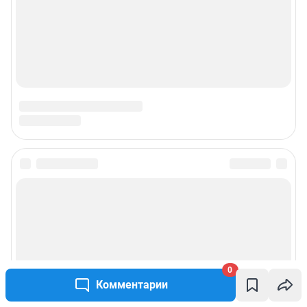
Наши вакансии
Техподдержка
Все города сети
Мобильное приложение
Google Play
App Store
Мы в соцсетях
Контактные данные для Роскомнадзора и государственных органов
Сетевое издание «Сочи онлайн» (18+)
0
Зарегистрировано Федеральной службой по надзору в сфере связи,
информационных технологий и массовых коммуникаций (Роскомнадзор)
Комментарии
Реестровая запись ЭЛ № ФС 77 - 82851 от 31.03.2022 г.
Учредитель: Общество с ограниченной ответственностью "ИНТЕРНЕТ