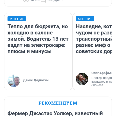
МНЕНИЕ
МНЕНИЕ
Тепло для бюджета, но
Наследие, кото
холодно в салоне
чудом не разва
зимой. Водитель 13 лет
транспортный 
ездит на электрокаре:
разнес миф о 
плюсы и минусы
советских доро
Олег Арефьев
Блогер, предпри
Денис Дедюхин
владелец в тра
бизнесе
РЕКОМЕНДУЕМ
Фермер Джастас Уолкер, известный