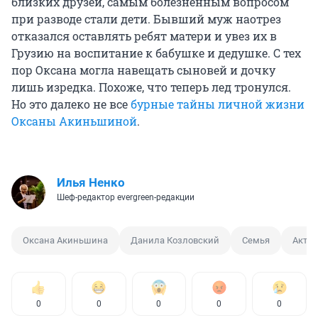
близких друзей, самым болезненным вопросом
при разводе стали дети. Бывший муж наотрез
отказался оставлять ребят матери и увез их в
Грузию на воспитание к бабушке и дедушке. С тех
пор Оксана могла навещать сыновей и дочку
лишь изредка. Похоже, что теперь лед тронулся.
Но это далеко не все
бурные тайны личной жизни
Оксаны Акиньшиной
.
Илья Ненко
Шеф-редактор evergreen-редакции
Оксана Акиньшина
Данила Козловский
Семья
Актри
0
0
0
0
0