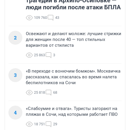
трагедии в Архипо-Осиповке —
люди погибли после атаки БПЛА
109 760
43
Освежают и делают моложе: лучшие стрижки
2
для женщин после 40 — топ стильных
вариантов от стилиста
25 863
3
«В переходе с вонючим бомжом». Москвичка
3
рассказала, как спасалась во время налета
беспилотников на Сочи
25 818
68
«Слабоумие и отвага». Туристы загорают на
4
пляжах в Сочи, над которыми работает ПВО
18 751
29