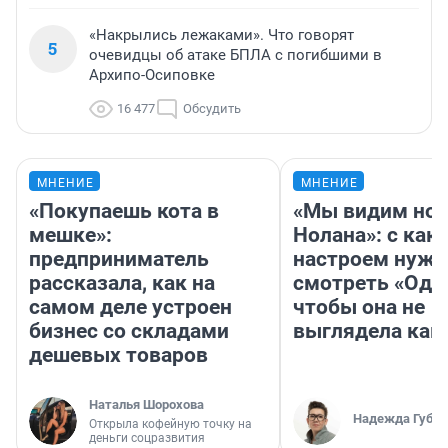
«Накрылись лежаками». Что говорят
5
очевидцы об атаке БПЛА с погибшими в
Архипо-Осиповке
16 477
Обсудить
МНЕНИЕ
МНЕНИЕ
«Покупаешь кота в
«Мы видим нов
мешке»:
Нолана»: с как
предприниматель
настроем нужн
рассказала, как на
смотреть «Оди
самом деле устроен
чтобы она не
бизнес со складами
выглядела как
дешевых товаров
Наталья Шорохова
Надежда Губар
Открыла кофейную точку на
деньги соцразвития