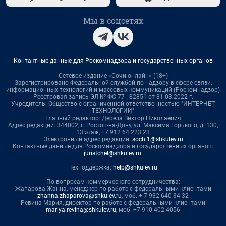
Мы в соцсетях
Контактные данные для Роскомнадзора и государственных органов
Сетевое издание «Сочи онлайн» (18+)
Зарегистрировано Федеральной службой по надзору в сфере связи,
информационных технологий и массовых коммуникаций (Роскомнадзор)
Реестровая запись ЭЛ № ФС 77 - 82851 от 31.03.2022 г.
Учредитель: Общество с ограниченной ответственностью "ИНТЕРНЕТ
ТЕХНОЛОГИИ"
Главный редактор: Дереза Виктор Николаевич
Адрес редакции: 344002, г. Ростов-на-Дону, ул. Максима Горького, д. 130,
13 этаж, +7 912 64 223 23
Электронный адрес редакции:
sochi1@shkulev.ru
Контактные данные для Роскомнадзора и государственных органов:
juristchel@shkulev.ru
.
Техподдержка:
help@shkulev.ru
По вопросам коммерческого сотрудничества:
Жапарова Жанна, менеджер по работе с федеральными клиентами
zhanna.zhaparova@shkulev.ru
, моб. + 7 982 640 34 32
Ревина Мария, директор по работе с федеральными клиентами
mariya.revina@shkulev.ru
, моб. +7 910 402 4056