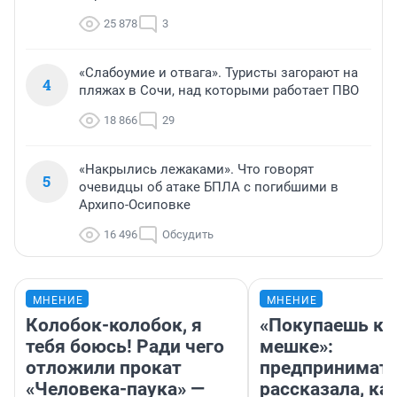
25 878
3
«Слабоумие и отвага». Туристы загорают на
4
пляжах в Сочи, над которыми работает ПВО
18 866
29
«Накрылись лежаками». Что говорят
5
очевидцы об атаке БПЛА с погибшими в
Архипо-Осиповке
16 496
Обсудить
МНЕНИЕ
МНЕНИЕ
Колобок-колобок, я
«Покупаешь ко
тебя боюсь! Ради чего
мешке»:
отложили прокат
предпринимат
«Человека-паука» —
рассказала, как