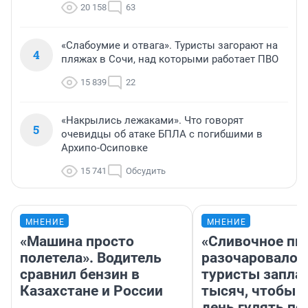
20 158
63
«Слабоумие и отвага». Туристы загорают на
4
пляжах в Сочи, над которыми работает ПВО
15 839
22
«Накрылись лежаками». Что говорят
5
очевидцы об атаке БПЛА с погибшими в
Архипо-Осиповке
15 741
Обсудить
МНЕНИЕ
МНЕНИЕ
«Машина просто
«Сливочное пи
полетела». Водитель
разочаровало»
сравнил бензин в
туристы запла
Казахстане и России
тысяч, чтобы 
день гулять по