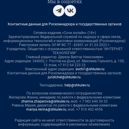
Мы в соцсетях
Контактные данные для Роскомнадзора и государственных органов
Сетевое издание «Сочи онлайн» (18+)
Зарегистрировано Федеральной службой по надзору в сфере связи,
информационных технологий и массовых коммуникаций (Роскомнадзор)
Реестровая запись ЭЛ № ФС 77 - 82851 от 31.03.2022 г.
Учредитель: Общество с ограниченной ответственностью "ИНТЕРНЕТ
ТЕХНОЛОГИИ"
Главный редактор: Дереза Виктор Николаевич
Адрес редакции: 344002, г. Ростов-на-Дону, ул. Максима Горького, д. 130,
13 этаж, +7 912 64 223 23
Электронный адрес редакции:
sochi1@shkulev.ru
Контактные данные для Роскомнадзора и государственных органов:
juristchel@shkulev.ru
.
Техподдержка:
help@shkulev.ru
По вопросам коммерческого сотрудничества:
Жапарова Жанна, менеджер по работе с федеральными клиентами
zhanna.zhaparova@shkulev.ru
, моб. + 7 982 640 34 32
Ревина Мария, директор по работе с федеральными клиентами
mariya.revina@shkulev.ru
, моб. +7 910 402 4056
Редакция сайта не несет ответственности за достоверность
информации, содержащейся в рекламных объявлениях.