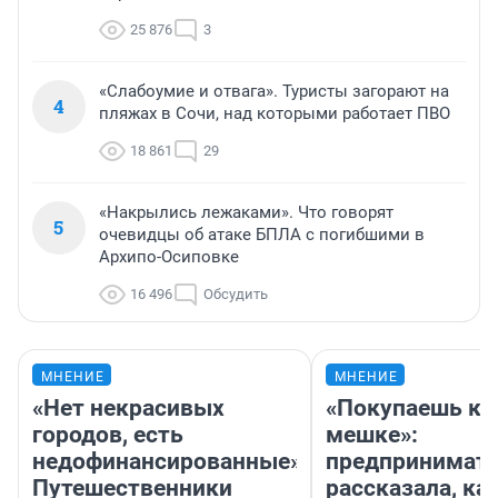
25 876
3
«Слабоумие и отвага». Туристы загорают на
4
пляжах в Сочи, над которыми работает ПВО
18 861
29
«Накрылись лежаками». Что говорят
5
очевидцы об атаке БПЛА с погибшими в
Архипо-Осиповке
16 496
Обсудить
МНЕНИЕ
МНЕНИЕ
«Нет некрасивых
«Покупаешь ко
городов, есть
мешке»:
недофинансированные».
предпринимат
Путешественники
рассказала, как