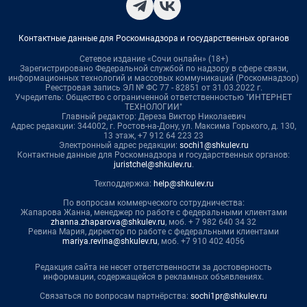
Контактные данные для Роскомнадзора и государственных органов
Сетевое издание «Сочи онлайн» (18+)
Зарегистрировано Федеральной службой по надзору в сфере связи,
информационных технологий и массовых коммуникаций (Роскомнадзор)
Реестровая запись ЭЛ № ФС 77 - 82851 от 31.03.2022 г.
Учредитель: Общество с ограниченной ответственностью "ИНТЕРНЕТ
ТЕХНОЛОГИИ"
Главный редактор: Дереза Виктор Николаевич
Адрес редакции: 344002, г. Ростов-на-Дону, ул. Максима Горького, д. 130,
13 этаж, +7 912 64 223 23
Электронный адрес редакции:
sochi1@shkulev.ru
Контактные данные для Роскомнадзора и государственных органов:
juristchel@shkulev.ru
.
Техподдержка:
help@shkulev.ru
По вопросам коммерческого сотрудничества:
Жапарова Жанна, менеджер по работе с федеральными клиентами
zhanna.zhaparova@shkulev.ru
, моб. + 7 982 640 34 32
Ревина Мария, директор по работе с федеральными клиентами
mariya.revina@shkulev.ru
, моб. +7 910 402 4056
Редакция сайта не несет ответственности за достоверность
информации, содержащейся в рекламных объявлениях.
Связаться по вопросам партнёрства:
sochi1pr@shkulev.ru