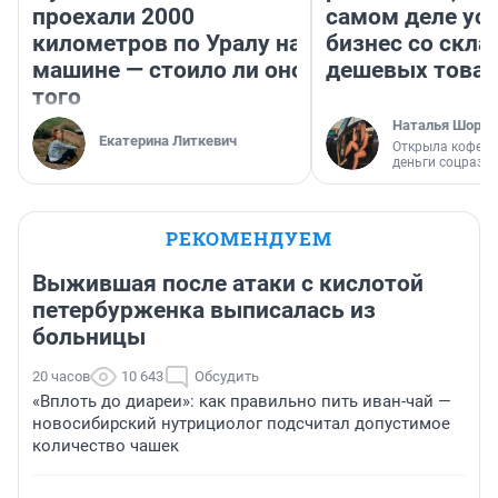
проехали 2000
самом деле ус
километров по Уралу на
бизнес со скл
машине — стоило ли оно
дешевых това
того
Наталья Шорох
Екатерина Литкевич
Открыла кофейн
деньги соцразв
РЕКОМЕНДУЕМ
Выжившая после атаки с кислотой
петербурженка выписалась из
больницы
20 часов
10 643
Обсудить
«Вплоть до диареи»: как правильно пить иван-чай —
новосибирский нутрициолог подсчитал допустимое
количество чашек