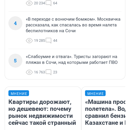
20 234
64
«В переходе с вонючим бомжом». Москвичка
4
рассказала, как спасалась во время налета
беспилотников на Сочи
19 285
44
«Слабоумие и отвага». Туристы загорают на
5
пляжах в Сочи, над которыми работает ПВО
16 763
23
МНЕНИЕ
МНЕНИЕ
Квартиры дорожают,
«Машина прост
но дешевеют: почему
полетела». Вод
рынок недвижимости
сравнил бензин
сейчас такой странный
Казахстане и Р