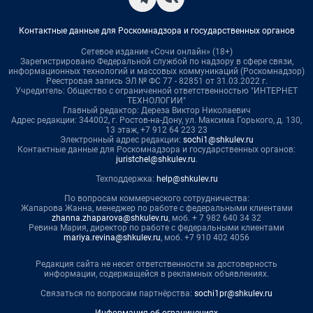
Контактные данные для Роскомнадзора и государственных органов
Сетевое издание «Сочи онлайн» (18+)
Зарегистрировано Федеральной службой по надзору в сфере связи,
информационных технологий и массовых коммуникаций (Роскомнадзор)
Реестровая запись ЭЛ № ФС 77 - 82851 от 31.03.2022 г.
Учредитель: Общество с ограниченной ответственностью "ИНТЕРНЕТ
ТЕХНОЛОГИИ"
Главный редактор: Дереза Виктор Николаевич
Адрес редакции: 344002, г. Ростов-на-Дону, ул. Максима Горького, д. 130,
13 этаж, +7 912 64 223 23
Электронный адрес редакции:
sochi1@shkulev.ru
Контактные данные для Роскомнадзора и государственных органов:
juristchel@shkulev.ru
.
Техподдержка:
help@shkulev.ru
По вопросам коммерческого сотрудничества:
Жапарова Жанна, менеджер по работе с федеральными клиентами
zhanna.zhaparova@shkulev.ru
, моб. + 7 982 640 34 32
Ревина Мария, директор по работе с федеральными клиентами
mariya.revina@shkulev.ru
, моб. +7 910 402 4056
Редакция сайта не несет ответственности за достоверность
информации, содержащейся в рекламных объявлениях.
Связаться по вопросам партнёрства:
sochi1pr@shkulev.ru