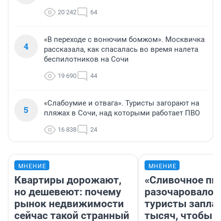
20 242
64
«В переходе с вонючим бомжом». Москвичка
4
рассказала, как спасалась во время налета
беспилотников на Сочи
19 690
44
«Слабоумие и отвага». Туристы загорают на
5
пляжах в Сочи, над которыми работает ПВО
16 838
24
МНЕНИЕ
МНЕНИЕ
Квартиры дорожают,
«Сливочное пи
но дешевеют: почему
разочаровало»
рынок недвижимости
туристы запла
сейчас такой странный
тысяч, чтобы 