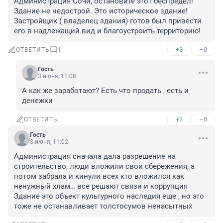
Администрация Сочи, остановите этот беспредел! 
Здание не недострой. Это историческое здание! 
Застройщик ( владелец здания) готов был привести 
его в надлежащий вид и благоустроить территорию!
+3
–0
ОТВЕТИТЬ
1
Гость
3 июня, 11:08
А как же заработают? Есть что продать , есть и 
денежки
+3
–0
ОТВЕТИТЬ
Гость
3 июня, 11:02
Администрация сначала дала разрешение на 
строительство, люди вложили свои сбережения, а 
потом забрала и кинули всех кто вложился как 
ненужный хлам… все решают связи и коррупция 

Здание это объект культурного наследия еще , но это 
тоже не останавливает толстосумов ненасытных