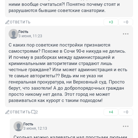
ними вообще считаться?! Понятно почему стоят и 
разрушаются бывшие советские санатории.
+3
–0
ОТВЕТИТЬ
Гость
3 июня, 11:23
С каких пор советские постройки признаются 
самостроями? Похоже в Сочи 90-е никуда не делись.

И почему в разборках между администрацией и 
криминальными авторитетами страдают лишь 
честные граждане? Или может администрация и есть 
те самые авторитеты?? Ведь им не указ ни 
генеральная прокуратура, ни Верховный суд. Просто 
берут, что захотели! А до добропорядочных граждан 
просто никому нет дела. Этот город не может 
развиваться как курорт с таким подходом!
+4
–0
ОТВЕТИТЬ
2
Гость
3 июня, 12:13
Сколько можно издеваться над простыми людьми, 