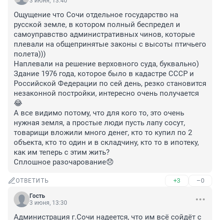
3 июня, 13:40
Ощущение что Сочи отдельное государство на 
русской земле, в котором полный беспредел и 
самоуправство административных чинов, которые 
плевали на общепринятые законы с высоты птичьего 
полета)))

Наплевали на решение верховного суда, буквально)

Здание 1976 года, которое было в кадастре СССР и 
Российской Федерации по сей день, резко становится 
незаконной постройки, интересно очень получается
😂

А все видимо потому, что для кого то, это очень 
нужная земля, а простые люди пусть лапу сосут, 
товарищи вложили много денег, кто то купил по 2 
объекта, кто то один и в складчину, кто то в ипотеку, 
как им теперь с этим жить? 

Сплошное разочарование😞
+3
–0
ОТВЕТИТЬ
Гость
3 июня, 13:30
Администрация г.Сочи надеется, что им всё сойдёт с 