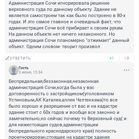
Администрация Сочи игнорировала решение 
верховного суда по данному объекту. Здание не 
является самостроем так как было построено в 80-х 
годах. И это самое главное и очевидный факт, что 
администрация Сочи всё прибирает к своим рукам. 
На данном объекте нет ничего незаконного. Но 
администрация Сочи планомерно "отжимает" данный 
объект. Одним словом- творит произвол
+1
–0
ОТВЕТИТЬ
Гость
3 июня, 15:34
Беспредельная,беззаконная,незаконная 
администрация Сочи,когда была у вас 
договоренность с застройщиком(уголовником 
Устиновым,АК Каталея,аллея Челтенхэма)то все 
было хорошо и разрешение от вас и на кадастре 
здание стоит с 60х годов и вообще все законно и 
замечательно,но сейчас почему то Верховный суд( и 
для нижестоящих судов,администрации 
беспредельного краснодарского края) полность 
проигнорирован,стоящее на кадастре здание 