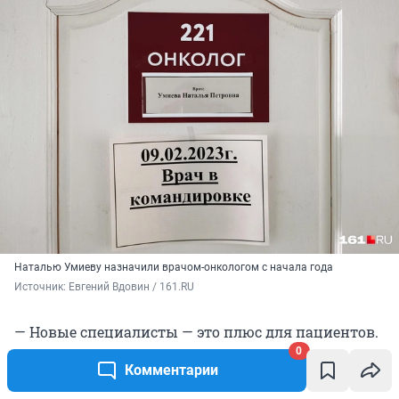
Наталью Умиеву назначили врачом-онкологом с начала года
Источник: 
Евгений Вдовин / 161.RU
— Новые специалисты — это плюс для пациентов.
Большинство людей благодарны, — уверяет
0
Комментарии
главврач и сам же возвращается к теме чудесного
обнаружения врачебных дипломов у медсестер. —