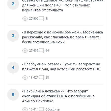
Освежают и делают моложе: лучшие стрижки
2
для женщин после 40 — топ стильных
вариантов от стилиста
25 806
3
«В переходе с вонючим бомжом». Москвичка
3
рассказала, как спасалась во время налета
беспилотников на Сочи
25 432
64
«Слабоумие и отвага». Туристы загорают на
4
пляжах в Сочи, над которыми работает ПВО
18 427
28
«Накрылись лежаками». Что говорят
5
очевидцы об атаке БПЛА с погибшими в
Архипо-Осиповке
16 414
Обсудить