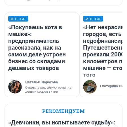
МНЕНИЕ
МНЕНИЕ
«Покупаешь кота в
«Нет некрасив
мешке»:
городов, есть
предприниматель
недофинансиро
рассказала, как на
Путешественн
самом деле устроен
проехали 2000
бизнес со складами
километров по 
дешевых товаров
машине — стои
того
Наталья Шорохова
Екатерина Лит
Открыла кофейную точку на
деньги соцразвития
РЕКОМЕНДУЕМ
«Девчонки, вы испытываете судьбу»: