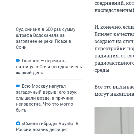
соединений, ко
наследственный,
И, конечно, есл
Суд снизил в 600 раз сумму
Влияет качество
штрафа Водоканала за
оседают на сте
загрязнение реки Псахе в
Сочи
перестройки но
радиация: от с
Главное — пережить
радиоактивного
пятницу: в Сочи сегодня очень
среды.
жаркий день
Всю Москву напугал
Всё это вызыва
загадочный взрыв: его звук
могут накаплив
слышали везде, а причина
неизвестна. Что это могло
быть
«Смели гибриды Voyah». В
России возник дефицит