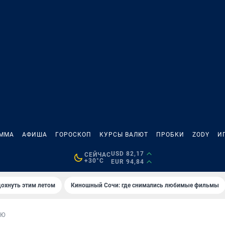
АММА
АФИША
ГОРОСКОП
КУРСЫ ВАЛЮТ
ПРОБКИ
ZODY
И
USD 82,17
СЕЙЧАС
+30°C
EUR 94,84
дохнуть этим летом
Киношный Сочи: где снимались любимые фильмы
ЬЮ