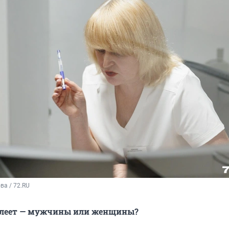
а / 72.RU
болеет — мужчины или женщины?