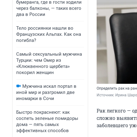
бумеранга, где в гости ходили
через балконы, — таких всего
два в России
Тело россиянки нашли во
Французских Альпах. Как она
погибла?
Самый сексуальный мужчина
Турции: чем Омер из
«Клюквенного щербета»
покорил женщин
Мужчина искал портал в
Определить рак на ран
иной мир и разгромил две
Источник: 
Ирина Шаров
иномарки в Сочи
Рак легкого — 
Быстро покраснеют: как
сложно выявить 
соспеть зеленые помидоры
дома — пять самых
заболевшего уж
эффективных способов