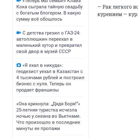
«Теперь мы семья!» Клава
— Рак легкого в
Кока сыграла тайную свадьбу
с богатым блогером. В какую
курением — кур
сумму всё обошлось
С детства грезил о ГАЗ-24:
автоплюшкин переехал в
маленький хутор и превратил
свой двор в музей СССР
«Я ехал в никуда»:
геодезист уехал в Казахстан с
4 тысячами рублей и построил
бизнес с нуля. Теперь он
продает франшизы
«Она крикнула: „Дядя Боря!“»
25-летняя туристка исчезла
ночью у океана во Вьетнаме.
Что произошло в последние
минуты ее пропажи