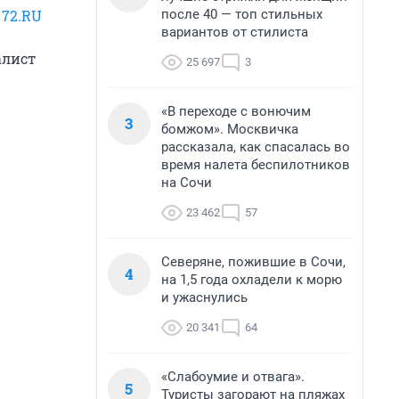
после 40 — топ стильных
,
72.RU
вариантов от стилиста
алист
25 697
3
«В переходе с вонючим
3
бомжом». Москвичка
рассказала, как спасалась во
время налета беспилотников
на Сочи
23 462
57
Северяне, пожившие в Сочи,
4
на 1,5 года охладели к морю
и ужаснулись
20 341
64
«Слабоумие и отвага».
5
Туристы загорают на пляжах