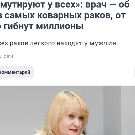
мутируют у всех»: врач — об
з самых коварных раков, от
о гибнут миллионы
сех раков легкого находят у мужчин
2 014
 комментарий