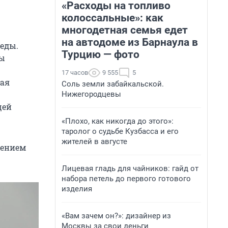
«Расходы на топливо
колоссальные»: как
многодетная семья едет
на автодоме из Барнаула в
реды.
Турцию — фото
цы
17 часов
9 555
5
вая
Соль земли забайкальской.
Нижегородцевы
щей
«Плохо, как никогда до этого»:
таролог о судьбе Кузбасса и его
жителей в августе
рением
Лицевая гладь для чайников: гайд от
набора петель до первого готового
изделия
«Вам зачем он?»: дизайнер из
Москвы за свои деньги