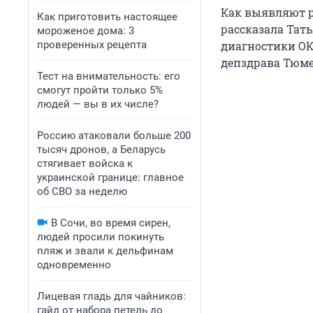
Как выявляют ра
Как приготовить настоящее
рассказала Тат
мороженое дома: 3
проверенных рецепта
диагностики ОК
депздрава Тюме
Тест на внимательность: его
смогут пройти только 5%
людей — вы в их числе?
Россию атаковали больше 200
тысяч дронов, а Беларусь
стягивает войска к
украинской границе: главное
об СВО за неделю
В Сочи, во время сирен,
людей просили покинуть
пляж и звали к дельфинам
одновременно
Лицевая гладь для чайников:
гайд от набора петель до