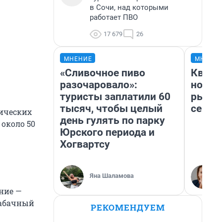
в Сочи, над которыми
работает ПВО
17 679
26
МНЕНИЕ
МНЕНИ
«Сливочное пиво
Кварт
разочаровало»:
но де
туристы заплатили 60
рынок
тысяч, чтобы целый
сейча
гических
день гулять по парку
 около 50
Юрского периода и
Хогвартсу
Яна Шаламова
ение —
табачный
РЕКОМЕНДУЕМ