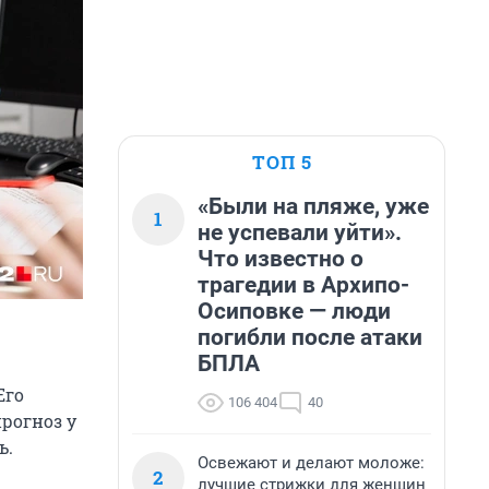
ТОП 5
«Были на пляже, уже
1
не успевали уйти».
Что известно о
трагедии в Архипо-
Осиповке — люди
погибли после атаки
БПЛА
Его
106 404
40
рогноз у
ь.
Освежают и делают моложе:
2
лучшие стрижки для женщин