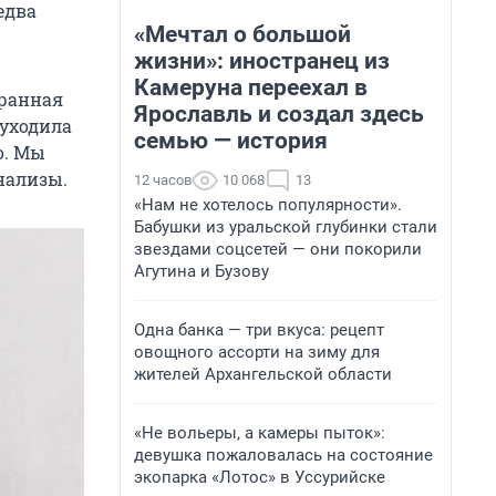
едва
«Мечтал о большой
жизни»: иностранец из
Камеруна переехал в
транная
Ярославль и создал здесь
 уходила
семью — история
о. Мы
нализы.
12 часов
10 068
13
«Нам не хотелось популярности».
Бабушки из уральской глубинки стали
звездами соцсетей — они покорили
Агутина и Бузову
Одна банка — три вкуса: рецепт
овощного ассорти на зиму для
жителей Архангельской области
«Не вольеры, а камеры пыток»:
девушка пожаловалась на состояние
экопарка «Лотос» в Уссурийске