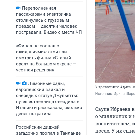
Переполненная
пассажирами электричка
столкнулась с грузовым
поездом — десятки человек
пострадали. Видео с места ЧП
«Финал не совпал с
ожиданиями»: стоит ли
смотреть фильм «Старый
орел» на большом экране —
честная рецензия
Лимонные сады,
У трехлетнего Адиса 
европейский Байкал и
Источник: 
Ирина Шаров
очередь к статуе Джульетты:
путешественница съездила в
Италию и рассказала, сколько
Сауле Ибраева в
денег потратила
о миллионах и н
воспитателем, с
Российский диджей
после. У их сы
загадочно пропал в Таиланде