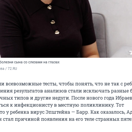
болезни сына со слезами на глазах
а / 72.RU 
и всевозможные тесты, чтобы понять, что не так с ре
ления результатов анализов стали исключать разные 
чных типов и другие недуги. После нового года Ибрае
ься к инфекционисту в местную поликлинику. Тот
о у ребенка вирус Эпштейна — Барр. Как оказалось, Ад
он стал причиной появления на его теле странных пяте