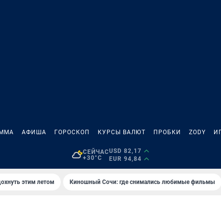
АММА
АФИША
ГОРОСКОП
КУРСЫ ВАЛЮТ
ПРОБКИ
ZODY
И
USD 82,17
СЕЙЧАС
+30°C
EUR 94,84
дохнуть этим летом
Киношный Сочи: где снимались любимые фильмы