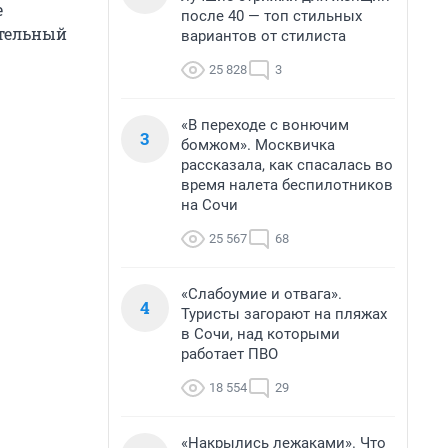
е
после 40 — топ стильных
ительный
вариантов от стилиста
25 828
3
«В переходе с вонючим
3
бомжом». Москвичка
рассказала, как спасалась во
время налета беспилотников
на Сочи
25 567
68
«Слабоумие и отвага».
4
Туристы загорают на пляжах
в Сочи, над которыми
работает ПВО
18 554
29
«Накрылись лежаками». Что