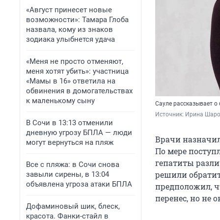
«Август принесет новые
возможности»: Тамара Глоба
назвала, кому из знаков
зодиака улыбнется удача
«Меня не просто отменяют,
меня хотят убить»: участница
«Мамы в 16» ответила на
обвинения в домогательствах
к маленькому сыну
Сауле рассказывает о 
Источник: 
Ирина Шаров
В Сочи в 13:13 отменили
дневную угрозу БПЛА — люди
Врачи назначил
могут вернуться на пляж
По мере поступ
гепатиты разли
Все с пляжа: в Сочи снова
решили обратит
завыли сирены, в 13:04
объявлена угроза атаки БПЛА
предположил, чт
перенес, но не 
Дофаминовый шик, блеск,
красота. Фанки-стайл в