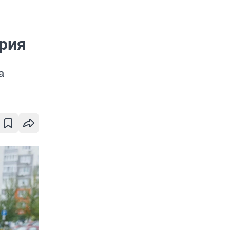
рия
а