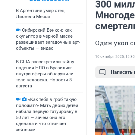
300 мил
В Аргентине умер отец
Многоде
Лионеля Месси
смертел
Сибирский Бэнкси: как
скульптор в черной маске
Один укол 
развешивает загадочные арт-
объекты — видео
10 октября 2025, 15:30
В США рассекретили тайну
падения НЛО в Бразилии:
Написать
внутри сферы обнаружили
тело человека. Новости 8
августа
«Как тебя в гроб такую
положат?» Мать двоих детей
набила первую татуировку в
50 лет — зачем она это
сделала и что отвечает
хейтерам