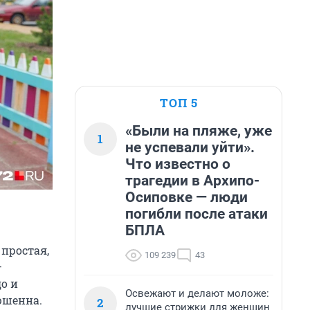
ТОП 5
«Были на пляже, уже
1
не успевали уйти».
Что известно о
трагедии в Архипо-
Осиповке — люди
погибли после атаки
БПЛА
 простая,
109 239
43
—
до и
Освежают и делают моложе:
юшенна.
2
лучшие стрижки для женщин