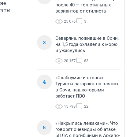
 не
после 40 — топ стильных
ечты.
вариантов от стилиста
25 076
3
Северяне, пожившие в Сочи,
3
на 1,5 года охладели к морю
и ужаснулись
20 157
63
«Слабоумие и отвага».
4
Туристы загорают на пляжах
в Сочи, над которыми
работает ПВО
15 798
22
«Накрылись лежаками». Что
5
говорят очевидцы об атаке
БПЛА с погибшими в Архипо-