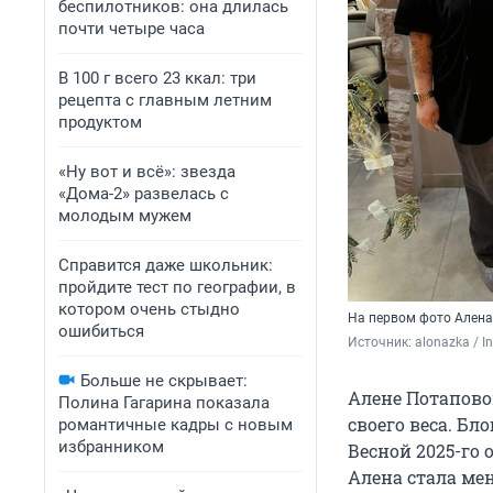
беспилотников: она длилась
почти четыре часа
В 100 г всего 23 ккал: три
рецепта с главным летним
продуктом
«Ну вот и всё»: звезда
«Дома-2» развелась с
молодым мужем
Справится даже школьник:
пройдите тест по географии, в
котором очень стыдно
На первом фото Алена 
ошибиться
Источник: 
alonazka / 
Больше не скрывает:
Алене Потаповой
Полина Гагарина показала
своего веса. Бл
романтичные кадры с новым
избранником
Весной 2025-го 
Алена стала ме