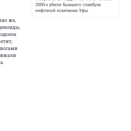
2000-х убили бывшего главбуха
нефтяной компании Уфы
но же,
деноиды,
подсела
етит,
-восьми
нижали
а.