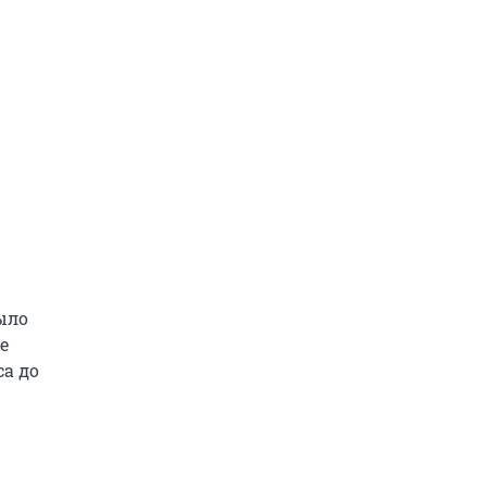
ыло
е
са до