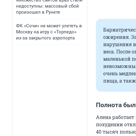
Множество сайтов враз стали
недоступны: массовый сбой
произошел в Рунете
ФК «Сочи» не может улететь в
Бариатричес
Москву на игру с «Торпедо»
ожирения. З
из-за закрытого аэропорта
нарушения 
веса. После 
маленькой п
невозможным
очень медле
пища, а так
Полнота была
Алена работает 
похудении откл
40
тысяч пользо