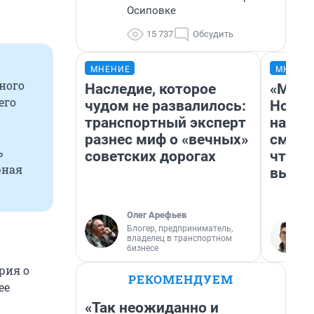
Осиповке
15 737
Обсудить
МНЕНИЕ
МНЕНИ
ного
Наследие, которое
«Мы в
его
чудом не развалилось:
Нолан
транспортный эксперт
настр
разнес миф о «вечных»
смотр
ь
советских дорогах
чтобы
рная
выгля
Олег Арефьев
Блогер, предприниматель,
владелец в транспортном
бизнесе
рия о
РЕКОМЕНДУЕМ
ее
«Так неожиданно и