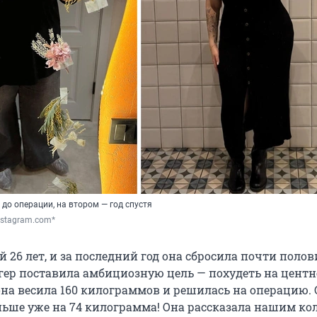
до операции, на втором — год спустя
Instagram.com*
 26 лет, и за последний год она сбросила почти поло
огер поставила амбициозную цель — похудеть на центн
она весила
160
килограммов и решилась на операцию. С
ньше уже на
74
килограмма! Она рассказала нашим ко