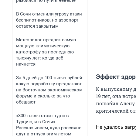
разбился по пути к невесте
В Сочи отменили угрозу атаки
беспилотников, но аэропорт
остается закрытым
Метеоролог предрек самую
мощную климатическую
катастрофу за последнюю
тысячу лет: когда всё
начнется
Эффект здор
За 5 дней до 100 тысяч рублей:
какую подработку предлагают
К выпускному д
на Восточном экономическом
19 лет
, она вст
форуме и сколько за что
обещают
полюбил Алену и
критической от
«300 тысяч стоит тур и в
Турцию, и в Сочи».
Не удалось загр
Рассказываем, куда россияне
едут в отпуск этим летом