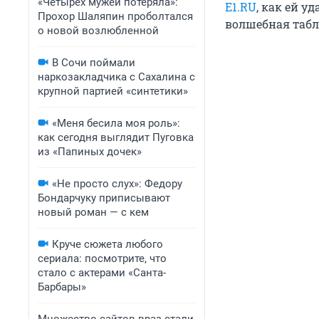
«Четырех мужей потеряла»:
E1.RU
, как ей у
Прохор Шаляпин проболтался
волшебная табл
о новой возлюбленной
В Сочи поймали
наркозакладчика с Сахалина с
крупной партией «синтетики»
«Меня бесила моя роль»:
как сегодня выглядит Пуговка
из «Папиных дочек»
«Не просто слух»: Федору
Бондарчуку приписывают
новый роман — с кем
Круче сюжета любого
сериала: посмотрите, что
стало с актерами «Санта-
Барбары»