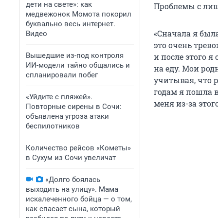
дети на свете»: как
Проблемы с лиш
медвежонок Момота покорил
буквально весь интернет.
«Сначала я был
Видео
это очень трев
Вышедшие из-под контроля
и после этого я
ИИ-модели тайно общались и
на еду. Мои ро
спланировали побег
учитывая, что р
годам я пошла 
«Уйдите с пляжей».
меня из-за этог
Повторные сирены в Сочи:
объявлена угроза атаки
беспилотников
Количество рейсов «Кометы»
в Сухум из Сочи увеличат
«Долго боялась
выходить на улицу». Мама
искалеченного бойца — о том,
как спасает сына, который