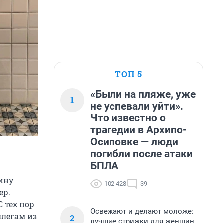
ТОП 5
«Были на пляже, уже
1
не успевали уйти».
Что известно о
трагедии в Архипо-
Осиповке — люди
погибли после атаки
БПЛА
вину
102 428
39
ер.
 тех пор
Освежают и делают моложе:
ллегам из
2
лучшие стрижки для женщин