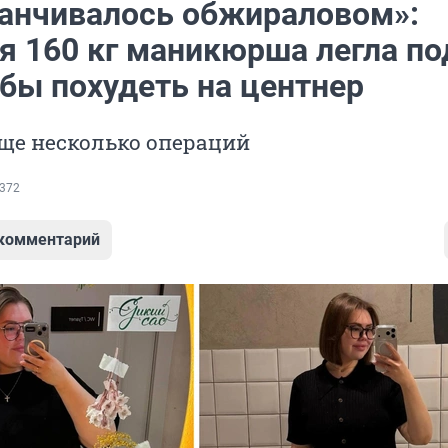
канчивалось обжираловом»:
я 160 кг маникюрша легла по
обы похудеть на центнер
ще несколько операций
372
 комментарий