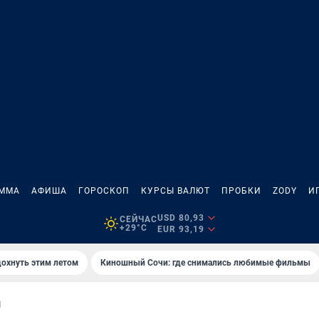
АММА
АФИША
ГОРОСКОП
КУРСЫ ВАЛЮТ
ПРОБКИ
ZODY
И
USD 80,93
СЕЙЧАС
+29°C
EUR 93,19
дохнуть этим летом
Киношный Сочи: где снимались любимые фильмы
И