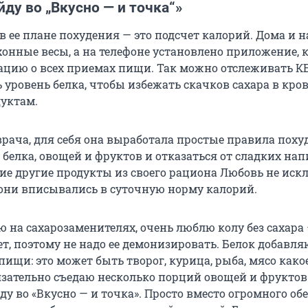
йду во
„
Вкусно — и точка
“»
 ее плане похудения — это подсчет калорий. Дома и на
онные весы, а на телефоне установлено приложение, 
цию о всех приемах пищи. Так можно отслеживать К
уровень белка, чтобы избежать скачков сахара в кров
уктам.
врача, для себя она выработала простые правила поху
 белка, овощей и фруктов и отказаться от сладких нап
ие другие продукты из своего рациона Любовь не иск
 они вписывались в суточную норму калорий.
ю на сахарозаменителях, очень люблю колу без сахара
ет, поэтому не надо ее демонизировать. Белок добавля
ищи: это может быть творог, курица, рыба, мясо како
язательно съедаю несколько порций овощей и фруктов 
йду во «Вкусно — и точка». Просто вместо огромного обе