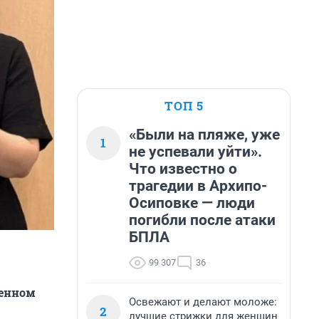
ТОП 5
«Были на пляже, уже
1
не успевали уйти».
Что известно о
трагедии в Архипо-
Осиповке — люди
погибли после атаки
БПЛА
99 307
36
венном
Освежают и делают моложе:
2
лучшие стрижки для женщин