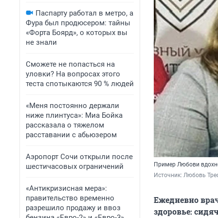
Паспарту работал в метро, а
Фура был продюсером: тайны
«Форта Боярд», о которых вы
не знали
Сможете не попасться на
уловки? На вопросах этого
теста спотыкаются 90 % людей
«Меня постоянно держали
ниже плинтуса»: Миа Бойка
рассказала о тяжелом
расставании с абьюзером
Аэропорт Сочи открыли после
Пример Любови вдохно
шестичасовых ограничений
Источник: 
Любовь Тре
«Антикризисная мера»:
правительство временно
Ежедневно врач
разрешило продажу и ввоз
здоровье: сидя
бензина «Евро-2» и «Евро-3»