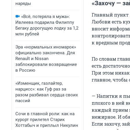
«Захочу — за
наряды
Главный пункт в
«Всё, потеряла я мужа»:
Любови есть кух
Ивлеева подарила Филиппу
Бегаку дорогущую лодку за 1,2
вносит информа
млн рублей
контролировать 
к вредным прод
Эра «нормальных иномарок»
официально закончена. Для
По словам глав
Renault и Nissan
заблокировали возвращение
есть достаточно
в Россию
При этом никак
главное, чтобы
«Изменщик, газлайтер,
нарцисс»: как Гуф раз за
разом разбивал сердца своих
— Напитки я пь
пассий
плохого в ней н
каждый прием п
Сочи в главной роли: как на
нежирное. И об
курорт прилетел Старик
Если захочу, за
Хоттабыч и приплыл Никулин