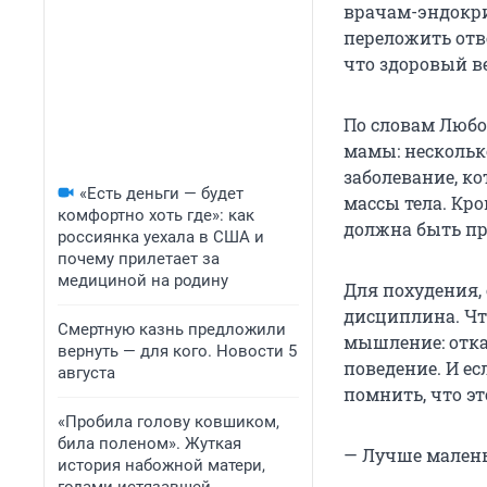
врачам-эндокри
переложить отве
что здоровый ве
По словам Любо
мамы: нескольк
заболевание, 
«Есть деньги — будет
массы тела. Кро
комфортно хоть где»: как
должна быть пр
россиянка уехала в США и
почему прилетает за
медициной на родину
Для похудения, 
дисциплина. Чт
Смертную казнь предложили
мышление: отка
вернуть — для кого. Новости 5
поведение. И ес
августа
помнить, что эт
«Пробила голову ковшиком,
била поленом». Жуткая
— Лучше малень
история набожной матери,