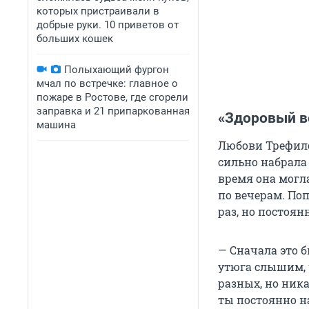
которых пристраивали в
добрые руки. 10 приветов от
больших кошек
Полыхающий фургон
мчал по встречке: главное о
пожаре в Ростове, где сгорели
заправка и 21 припаркованная
«Здоровый в
машина
Любови Трефилов
сильно набрала 
время она могла
по вечерам. П
раз, но постоян
— Сначала это б
утюга слышим, ч
разных, но ника
ты постоянно н