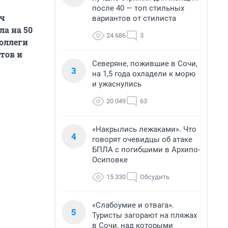
после 40 — топ стильных
ач
вариантов от стилиста
ла на 50
24 686
3
оллеги
тов и
Северяне, пожившие в Сочи,
3
на 1,5 года охладели к морю
и ужаснулись
20 049
63
«Накрылись лежаками». Что
4
говорят очевидцы об атаке
БПЛА с погибшими в Архипо-
Осиповке
15 330
Обсудить
«Слабоумие и отвага».
5
Туристы загорают на пляжах
в Сочи, над которыми