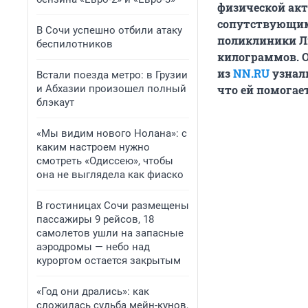
физической акт
сопутствующим 
В Сочи успешно отбили атаку
поликлиники Лю
беспилотников
килограммов. О
из
NN.RU
узнали
Встали поезда метро: в Грузии
и Абхазии произошел полный
что ей помогает
блэкаут
«Мы видим нового Нолана»: с
каким настроем нужно
смотреть «Одиссею», чтобы
она не выглядела как фиаско
В гостиницах Сочи размещены
пассажиры 9 рейсов, 18
самолетов ушли на запасные
аэродромы — небо над
курортом остается закрытым
«Год они дрались»: как
сложилась судьба мейн-кунов,