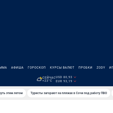
АММА
АФИША
ГОРОСКОП
КУРСЫ ВАЛЮТ
ПРОБКИ
ZODY
И
USD 80,93
СЕЙЧАС
+23°C
EUR 93,19
нуть этим летом
Туристы загорают на пляжах в Сочи под работу ПВО