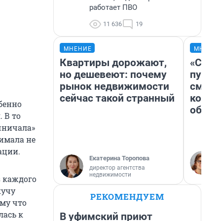
работает ПВО
11 636
19
МНЕНИЕ
МНЕНИ
Квартиры дорожают,
«Спут
но дешевеют: почему
пургу»
рынок недвижимости
смерт
сейчас такой странный
котор
обенно
обнар
 В то
очничала»
имала не
ации.
Екатерина Торопова
директор агентства
недвижимости
з каждого
кучу
РЕКОМЕНДУЕМ
ому что
лась к
В уфимский приют