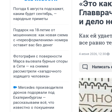
«Это как
Погода 6 августа подскажет,
Главврач
каким будет сентябрь, —
народные приметы
и дело н
Подарок на 18-летие от
Как ей удае
мошенников: как новая схема
с «переоформлением» номера
все равно т
оставит вас без денег
4 июня 2026, 12:30
Фотография с поверхности
Марса вызвала бурные споры
в Сети — на снимке
Написать
рассмотрели «загадочного
ходящего человека»
Mercedes производителя
дронов подорвали под
Екатеринбургом —
рассказываем всё, что
известно о покушении