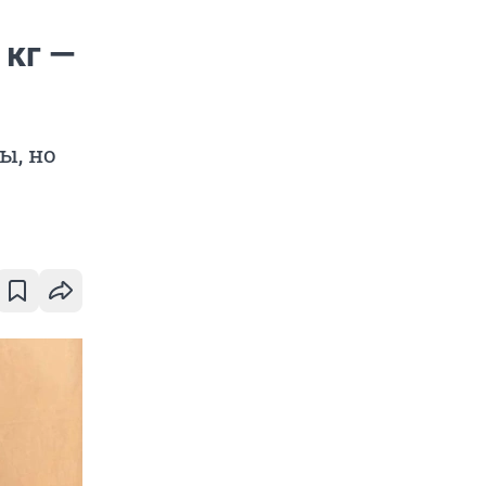
 кг —
ы, но