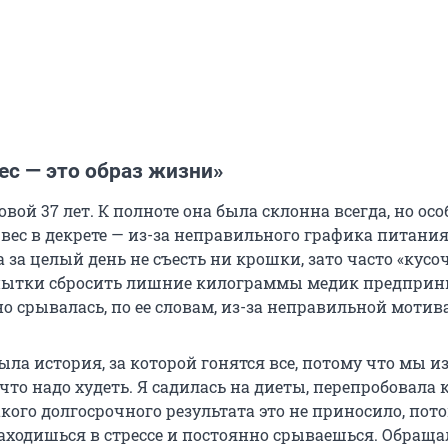
ес — это образ жизни»
ой 37 лет. К полноте она была склонна всегда, но ос
вес в декрете — из-за неправильного графика питания.
 за целый день не съесть ни крошки, зато часто «кус
опытки сбросить лишние килограммы медик предприн
но срывалась, по ее словам, из-за неправильной мотив
ыла история, за которой гонятся все, потому что мы и
то надо худеть. Я садилась на диеты, перепробовала 
кого долгосрочного результата это не приносило, пот
аходишься в стрессе и постоянно срываешься. Обраща