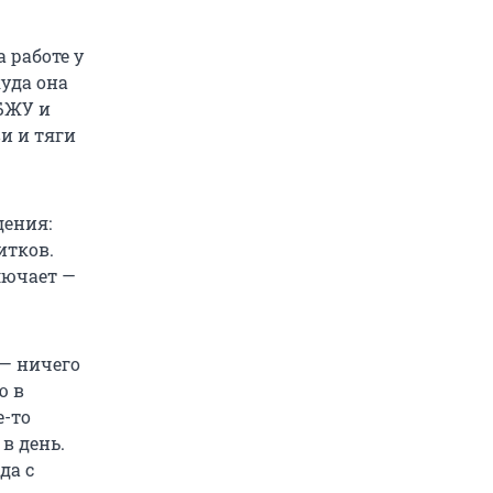
 работе у
куда она
БЖУ и
и и тяги
дения:
итков.
лючает —
 — ничего
ю в
е-то
в день.
да с