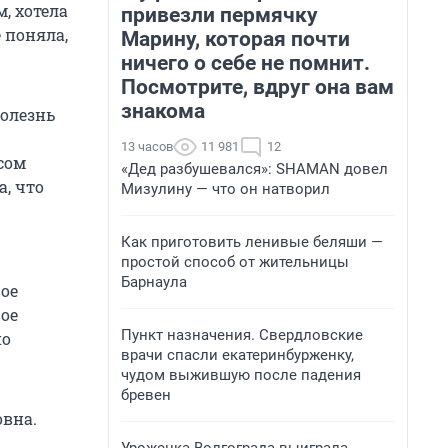
, хотела
привезли пермячку
 поняла,
Марину, которая почти
ничего о себе не помнит.
Посмотрите, вдруг она вам
знакома
болезнь
13 часов
11 981
12
сом
«Дед разбушевался»: SHAMAN довел
а, что
Мизулину — что он натворил
Как приготовить ленивые беляши —
простой способ от жительницы
Барнаула
ое
ое
Пункт назначения. Свердловские
но
врачи спасли екатеринбурженку,
чудом выжившую после падения
бревен
овна.