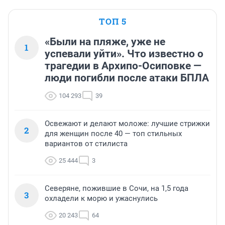
ТОП 5
«Были на пляже, уже не
1
успевали уйти». Что известно о
трагедии в Архипо-Осиповке —
люди погибли после атаки БПЛА
104 293
39
Освежают и делают моложе: лучшие стрижки
2
для женщин после 40 — топ стильных
вариантов от стилиста
25 444
3
Северяне, пожившие в Сочи, на 1,5 года
3
охладели к морю и ужаснулись
20 243
64