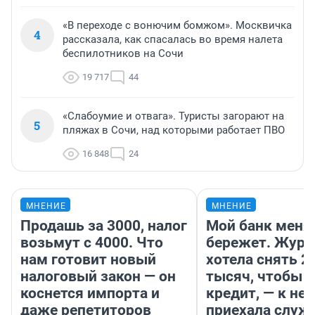
«В переходе с вонючим бомжом». Москвичка
4
рассказала, как спасалась во время налета
беспилотников на Сочи
19 717
44
«Слабоумие и отвага». Туристы загорают на
5
пляжах в Сочи, над которыми работает ПВО
16 848
24
МНЕНИЕ
МНЕНИЕ
Продашь за 3000, налог
Мой банк меня
возьмут с 4000. Что
бережет. Журн
нам готовит новый
хотела снять 2
налоговый закон — он
тысяч, чтобы п
коснется импорта и
кредит, — к не
даже репетиторов
приехала служ