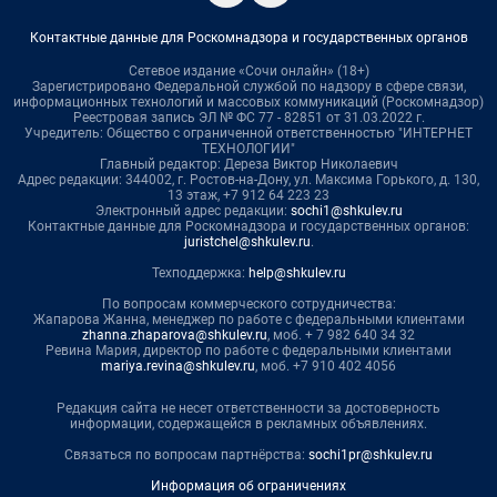
Контактные данные для Роскомнадзора и государственных органов
Сетевое издание «Сочи онлайн» (18+)
Зарегистрировано Федеральной службой по надзору в сфере связи,
информационных технологий и массовых коммуникаций (Роскомнадзор)
Реестровая запись ЭЛ № ФС 77 - 82851 от 31.03.2022 г.
Учредитель: Общество с ограниченной ответственностью "ИНТЕРНЕТ
ТЕХНОЛОГИИ"
Главный редактор: Дереза Виктор Николаевич
Адрес редакции: 344002, г. Ростов-на-Дону, ул. Максима Горького, д. 130,
13 этаж, +7 912 64 223 23
Электронный адрес редакции:
sochi1@shkulev.ru
Контактные данные для Роскомнадзора и государственных органов:
juristchel@shkulev.ru
.
Техподдержка:
help@shkulev.ru
По вопросам коммерческого сотрудничества:
Жапарова Жанна, менеджер по работе с федеральными клиентами
zhanna.zhaparova@shkulev.ru
, моб. + 7 982 640 34 32
Ревина Мария, директор по работе с федеральными клиентами
mariya.revina@shkulev.ru
, моб. +7 910 402 4056
Редакция сайта не несет ответственности за достоверность
информации, содержащейся в рекламных объявлениях.
Связаться по вопросам партнёрства:
sochi1pr@shkulev.ru
Информация об ограничениях