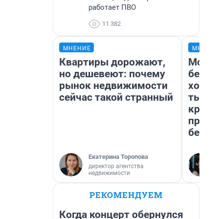
работает ПВО
11 382
МНЕНИЕ
МНЕНИ
Квартиры дорожают,
Мой б
но дешевеют: почему
береж
рынок недвижимости
хотел
сейчас такой странный
тысяч
креди
приех
безоп
Екатерина Торопова
директор агентства
недвижимости
РЕКОМЕНДУЕМ
Когда концерт обернулся