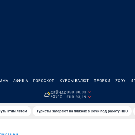
АММА
АФИША
ГОРОСКОП
КУРСЫ ВАЛЮТ
ПРОБКИ
ZODY
И
USD 80,93
СЕЙЧАС
+23°C
EUR 93,19
нуть этим летом
Туристы загорают на пляжах в Сочи под работу ПВО