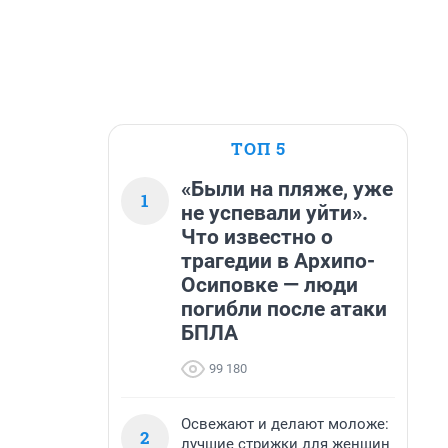
ТОП 5
«Были на пляже, уже
1
не успевали уйти».
Что известно о
трагедии в Архипо-
Осиповке — люди
погибли после атаки
БПЛА
99 180
Освежают и делают моложе:
2
лучшие стрижки для женщин