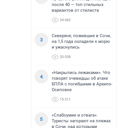
после 40 — топ стильных
вариантов от стилиста
24 662
Северяне, пожившие в Сочи,
3
на 1,5 года охладели к морю
и ужаснулись
20 038
«Накрылись лежаками». Что
4
говорят очевидцы об атаке
БПЛА с погибшими в Архипо-
Осиповке
15 311
«Слабоумие и отвага».
5
Туристы загорают на пляжах
в Сочи, над которыми