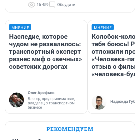
16 459
Обсудить
МНЕНИЕ
МНЕНИЕ
Наследие, которое
Колобок-колобо
чудом не развалилось:
тебя боюсь! Ра
транспортный эксперт
отложили прок
разнес миф о «вечных»
«Человека-пау
советских дорогах
отзыв о фильм
«человека-бул
Олег Арефьев
Блогер, предприниматель,
Надежда Губар
владелец в транспортном
бизнесе
РЕКОМЕНДУЕМ