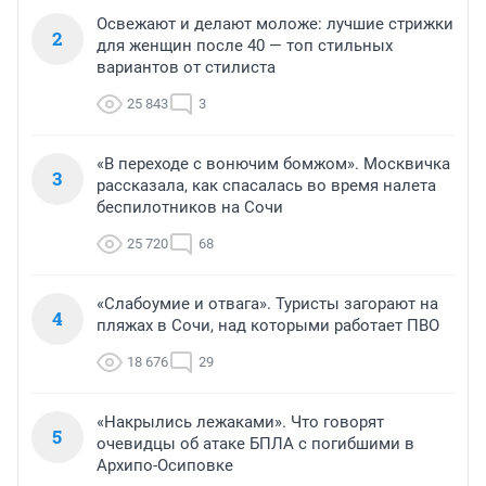
Освежают и делают моложе: лучшие стрижки
2
для женщин после 40 — топ стильных
вариантов от стилиста
25 843
3
«В переходе с вонючим бомжом». Москвичка
3
рассказала, как спасалась во время налета
беспилотников на Сочи
25 720
68
«Слабоумие и отвага». Туристы загорают на
4
пляжах в Сочи, над которыми работает ПВО
18 676
29
«Накрылись лежаками». Что говорят
5
очевидцы об атаке БПЛА с погибшими в
Архипо-Осиповке