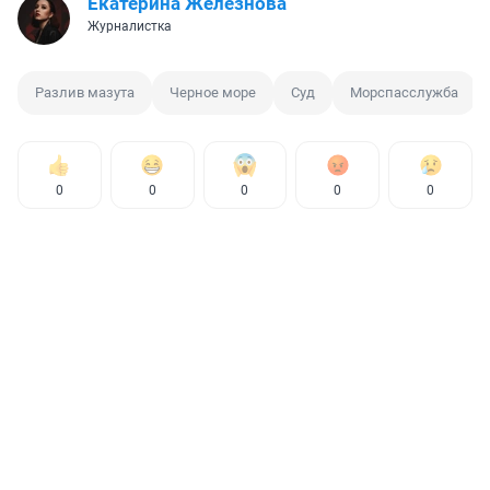
Екатерина Железнова
Журналистка
Разлив мазута
Черное море
Суд
Морспасслужба
0
0
0
0
0