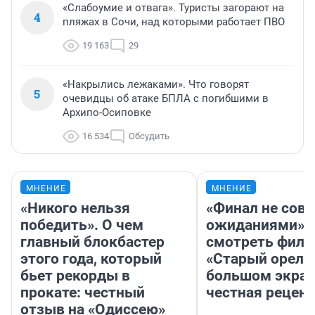
«Слабоумие и отвага». Туристы загорают на
4
пляжах в Сочи, над которыми работает ПВО
19 163
29
«Накрылись лежаками». Что говорят
5
очевидцы об атаке БПЛА с погибшими в
Архипо-Осиповке
16 534
Обсудить
МНЕНИЕ
МНЕНИЕ
«Никого нельзя
«Финал не совп
победить». О чем
ожиданиями»: 
главный блокбастер
смотреть фил
этого года, который
«Старый орел» 
бьет рекорды в
большом экран
прокате: честный
честная рецен
отзыв на «Одиссею»