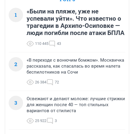
«Были на пляже, уже не
1
успевали уйти». Что известно о
трагедии в Архипо-Осиповке —
люди погибли после атаки БПЛА
110 445
43
«В переходе с вонючим бомжом». Москвичка
2
рассказала, как спасалась во время налета
беспилотников на Сочи
26 384
72
Освежают и делают моложе: лучшие стрижки
3
для женщин после 40 — топ стильных
вариантов от стилиста
25 922
3