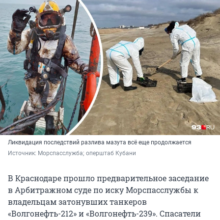
Ликвидация последствий разлива мазута всё еще продолжается
Источник: 
Морспасслужба; оперштаб Кубани 
В Краснодаре прошло предварительное заседание
в Арбитражном суде по иску Морспасслужбы к
владельцам затонувших танкеров
«Волгонефть-212» и «Волгонефть-239». Спасатели