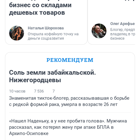
бизнес со складами
дешевых товаров
Олег Арефьев
Наталья Шорохова
Блогер, предпри
Открыла кофейную точку на
владелец в тра
деньги соцразвития
бизнесе
РЕКОМЕНДУЕМ
Соль земли забайкальской.
Нижегородцевы
10 часов
7 536
7
Знаменитая тикток-блогер, рассказывавшая о борьбе
с редкой формой рака, умерла в возрасте 26 лет
«Нашел Наденьку, а у нее пробита голова». Мужчина
рассказал, как потерял жену при атаке БПЛА в
Архипо-Осиповке