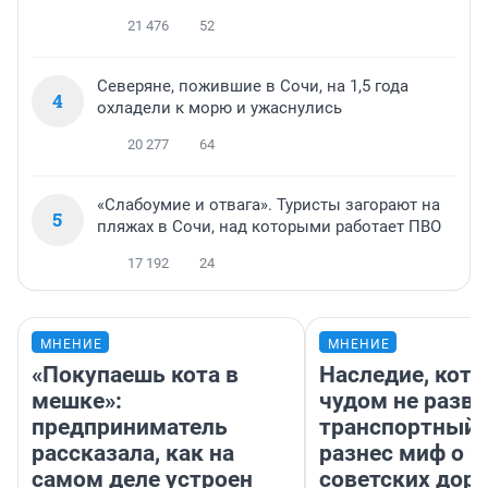
21 476
52
Северяне, пожившие в Сочи, на 1,5 года
4
охладели к морю и ужаснулись
20 277
64
«Слабоумие и отвага». Туристы загорают на
5
пляжах в Сочи, над которыми работает ПВО
17 192
24
МНЕНИЕ
МНЕНИЕ
«Покупаешь кота в
Наследие, кото
мешке»:
чудом не разва
предприниматель
транспортный 
рассказала, как на
разнес миф о 
самом деле устроен
советских доро