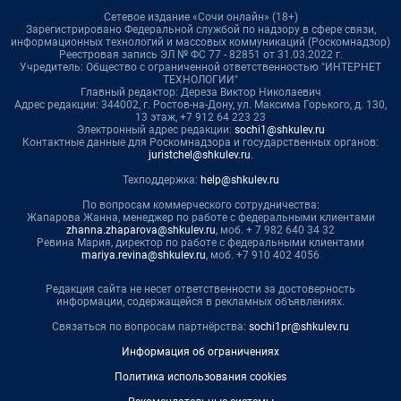
Сетевое издание «Сочи онлайн» (18+)
Зарегистрировано Федеральной службой по надзору в сфере связи,
информационных технологий и массовых коммуникаций (Роскомнадзор)
Реестровая запись ЭЛ № ФС 77 - 82851 от 31.03.2022 г.
Учредитель: Общество с ограниченной ответственностью "ИНТЕРНЕТ
ТЕХНОЛОГИИ"
Главный редактор: Дереза Виктор Николаевич
Адрес редакции: 344002, г. Ростов-на-Дону, ул. Максима Горького, д. 130,
13 этаж, +7 912 64 223 23
Электронный адрес редакции:
sochi1@shkulev.ru
Контактные данные для Роскомнадзора и государственных органов:
juristchel@shkulev.ru
.
Техподдержка:
help@shkulev.ru
По вопросам коммерческого сотрудничества:
Жапарова Жанна, менеджер по работе с федеральными клиентами
zhanna.zhaparova@shkulev.ru
, моб. + 7 982 640 34 32
Ревина Мария, директор по работе с федеральными клиентами
mariya.revina@shkulev.ru
, моб. +7 910 402 4056
Редакция сайта не несет ответственности за достоверность
информации, содержащейся в рекламных объявлениях.
Связаться по вопросам партнёрства:
sochi1pr@shkulev.ru
Информация об ограничениях
Политика использования cookies