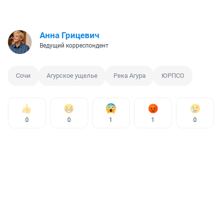
Анна Грицевич
Ведущий корреспондент
Сочи
Агурское ущелье
Река Агура
ЮРПСО
0
0
1
1
0