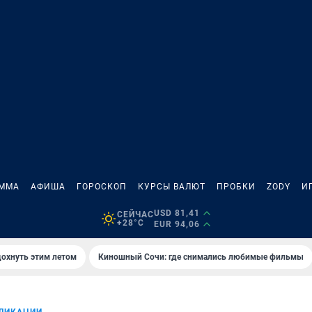
АММА
АФИША
ГОРОСКОП
КУРСЫ ВАЛЮТ
ПРОБКИ
ZODY
И
USD 81,41
СЕЙЧАС
+28°C
EUR 94,06
дохнуть этим летом
Киношный Сочи: где снимались любимые фильмы