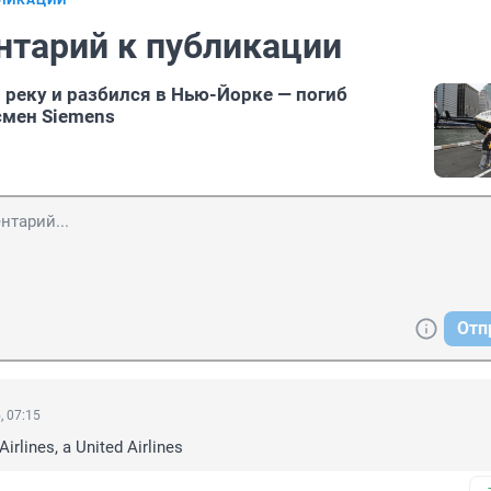
БЛИКАЦИИ
нтарий к публикации
в реку и разбился в Нью-Йорке — погиб
смен Siemens
Отп
, 07:15
irlines, а United Airlines