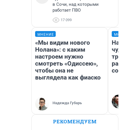
в Сочи, над которыми
работает ПВО
17 099
МНЕНИЕ
МНЕНИ
«Мы видим нового
Насле
Нолана»: с каким
чудом
настроем нужно
транс
смотреть «Одиссею»,
разне
чтобы она не
совет
выглядела как фиаско
Надежда Губарь
РЕКОМЕНДУЕМ