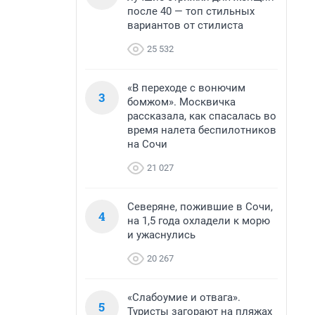
после 40 — топ стильных
вариантов от стилиста
25 532
«В переходе с вонючим
3
бомжом». Москвичка
рассказала, как спасалась во
время налета беспилотников
на Сочи
21 027
Северяне, пожившие в Сочи,
4
на 1,5 года охладели к морю
и ужаснулись
20 267
«Слабоумие и отвага».
5
Туристы загорают на пляжах