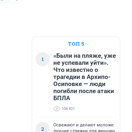
ТОП 5
«Были на пляже, уже
1
не успевали уйти».
Что известно о
трагедии в Архипо-
Осиповке — люди
погибли после атаки
БПЛА
104 821
Освежают и делают моложе:
2
лучшие стрижки для женщин