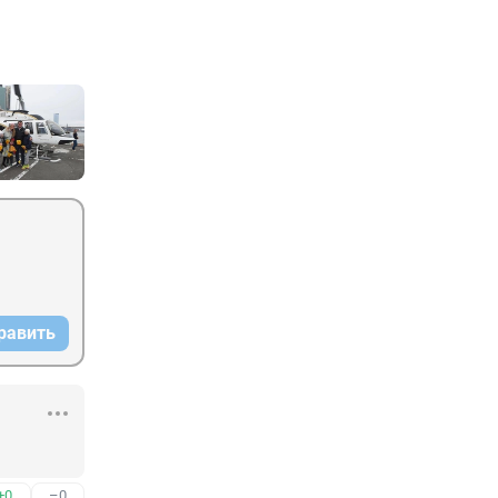
равить
+0
–0