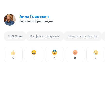
Анна Грицевич
Ведущий корреспондент
УВД Сочи
Конфликт на дороге
Мелкое хулиганство
П
0
1
2
0
0