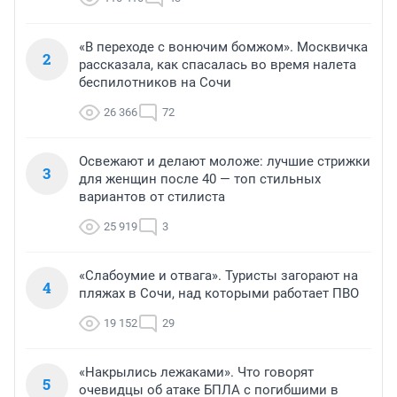
«В переходе с вонючим бомжом». Москвичка
2
рассказала, как спасалась во время налета
беспилотников на Сочи
26 366
72
Освежают и делают моложе: лучшие стрижки
3
для женщин после 40 — топ стильных
вариантов от стилиста
25 919
3
«Слабоумие и отвага». Туристы загорают на
4
пляжах в Сочи, над которыми работает ПВО
19 152
29
«Накрылись лежаками». Что говорят
5
очевидцы об атаке БПЛА с погибшими в