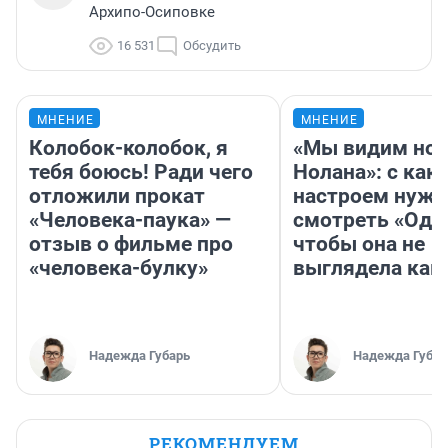
Архипо-Осиповке
16 531
Обсудить
МНЕНИЕ
МНЕНИЕ
Колобок-колобок, я
«Мы видим нов
тебя боюсь! Ради чего
Нолана»: с как
отложили прокат
настроем нужн
«Человека-паука» —
смотреть «Оди
отзыв о фильме про
чтобы она не
«человека-булку»
выглядела как
Надежда Губарь
Надежда Губар
РЕКОМЕНДУЕМ