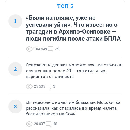
ТОП 5
«Были на пляже, уже не
1
успевали уйти». Что известно о
трагедии в Архипо-Осиповке —
люди погибли после атаки БПЛА
104 649
39
Освежают и делают моложе: лучшие стрижки
2
для женщин после 40 — топ стильных
вариантов от стилиста
25 505
3
«В переходе с вонючим бомжом». Москвичка
3
рассказала, как спасалась во время налета
беспилотников на Сочи
20 637
48