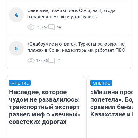
Северяне, пожившие в Сочи, на 1,5 года
4
охладели к морю и ужаснулись
20 262
64
«Слабоумие и отвага». Туристы загорают на
5
пляжах в Сочи, над которыми работает ПВО
17 035
24
МНЕНИЕ
МНЕНИЕ
Наследие, которое
«Машина прост
чудом не развалилось:
полетела». Вод
транспортный эксперт
сравнил бензин
разнес миф о «вечных»
Казахстане и Р
советских дорогах