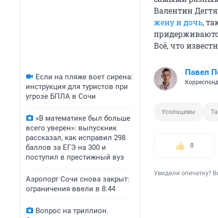
Валентин Дегтя
жену и дочь
, т
придерживаются
Всё, что извес
Павел 
Если на пляже воет сирена:
Корреспонд
инструкция для туристов при
угрозе БПЛА в Сочи
Усольцевы
Та
«В математике был больше
всего уверен»: выпускник
рассказал, как исправил 298
0
баллов за ЕГЭ на 300 и
поступил в престижный вуз
Увидели опечатку? В
Аэропорт Сочи снова закрыт:
ограничения ввели в 8:44
Вопрос на триллион.