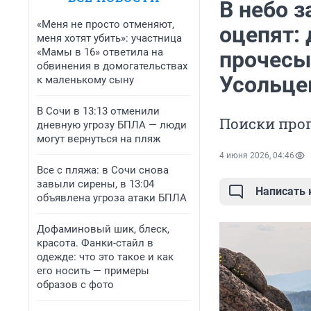
В небо з
«Меня не просто отменяют,
оцепят: 
меня хотят убить»: участница
«Мамы в 16» ответила на
прочесы
обвинения в домогательствах
Усольце
к маленькому сыну
В Сочи в 13:13 отменили
Поиски проп
дневную угрозу БПЛА — люди
могут вернуться на пляж
4 июня 2026, 04:46
Все с пляжа: в Сочи снова
завыли сирены, в 13:04
Написать
объявлена угроза атаки БПЛА
Дофаминовый шик, блеск,
красота. Фанки-стайл в
одежде: что это такое и как
его носить — примеры
образов с фото