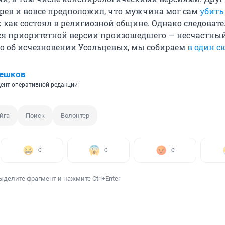
рев и вовсе предположил, что мужчина мог сам
убить
ак как состоял в религиозной общине. Однако следоват
 приоритетной версии произошедшего — несчастный
тно об исчезновении Усольцевых, мы собираем
в один с
Пешков
ент оперативной редакции
йга
Поиск
Волонтер
0
0
0
ыделите фрагмент и нажмите Ctrl+Enter