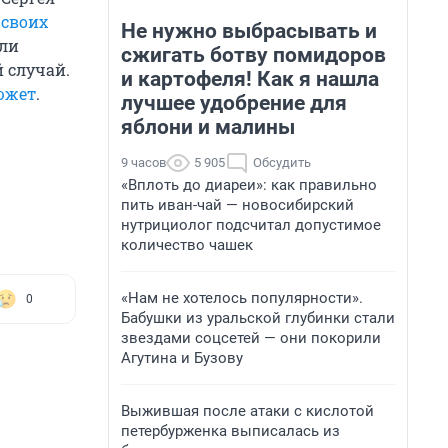
 своих
Не нужно выбрасывать и
ели
сжигать ботву помидоров
 случай.
и картофеля! Как я нашла
южет
.
лучшее удобрение для
яблони и малины
9 часов
5 905
Обсудить
«Вплоть до диареи»: как правильно
пить иван-чай — новосибирский
нутрициолог подсчитал допустимое
количество чашек
«Нам не хотелось популярности».
0
Бабушки из уральской глубинки стали
звездами соцсетей — они покорили
Агутина и Бузову
Выжившая после атаки с кислотой
петербурженка выписалась из