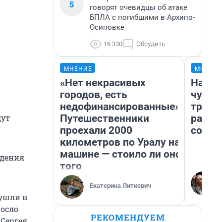
5
говорят очевидцы об атаке
БПЛА с погибшими в Архипо-
Осиповке
16 330
Обсудить
МНЕНИЕ
МНЕНИ
«Нет некрасивых
Насле
городов, есть
чудом
недофинансированные».
транс
Путешественники
разне
дут
проехали 2000
совет
километров по Уралу на
машине — стоило ли оно
едения
того
Екатерина Литкевич
 ушли в
росло
РЕКОМЕНДУЕМ
Сергея