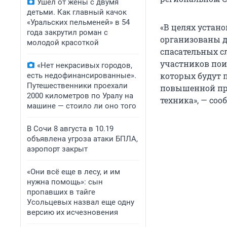
Ушел от жены с двумя
детьми. Как главный качок
«Уральских пельменей» в 54
«В целях устан
года закрутил роман с
организованы 
молодой красоткой
спасательных с
участников поис
«Нет некрасивых городов,
которых будут 
есть недофинансированные».
Путешественники проехали
повышенной пр
2000 километров по Уралу на
техника», — соо
машине — стоило ли оно того
В Сочи 8 августа в 10.19
объявлена угроза атаки БПЛА,
аэропорт закрыт
«Они всё еще в лесу, и им
нужна помощь»: сын
пропавших в тайге
Усольцевых назвал еще одну
версию их исчезновения