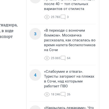
после 40 — топ стильных
вариантов от стилиста
25 783
3
тнадзора,
 в ходе
«В переходе с вонючим
3
бомжом». Москвичка
нспорт
рассказала, как спасалась во
время налета беспилотников
на Сочи
25 065
64
«Слабоумие и отвага».
4
Туристы загорают на пляжах
в Сочи, над которыми
работает ПВО
18 246
26
«Накрылись лежаками». Что