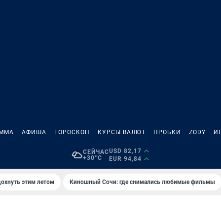
АММА
АФИША
ГОРОСКОП
КУРСЫ ВАЛЮТ
ПРОБКИ
ZODY
И
USD 82,17
СЕЙЧАС
+30°C
EUR 94,84
дохнуть этим летом
Киношный Сочи: где снимались любимые фильмы