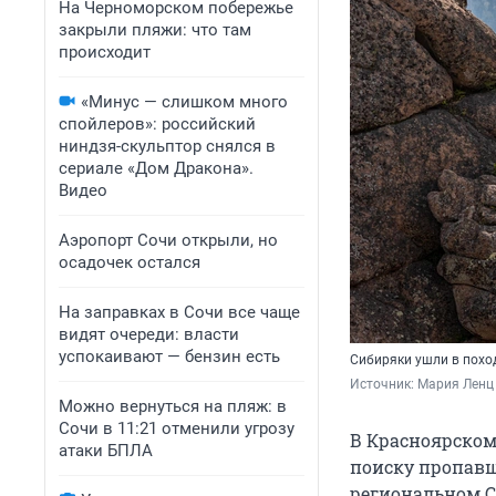
На Черноморском побережье
закрыли пляжи: что там
происходит
«Минус — слишком много
спойлеров»: российский
ниндзя-скульптор снялся в
сериале «Дом Дракона».
Видео
Аэропорт Сочи открыли, но
осадочек остался
На заправках в Сочи все чаще
видят очереди: власти
успокаивают — бензин есть
Сибиряки ушли в похо
Источник: 
Мария Ленц
Можно вернуться на пляж: в
Сочи в 11:21 отменили угрозу
В Красноярском
атаки БПЛА
поиску пропавш
региональном С