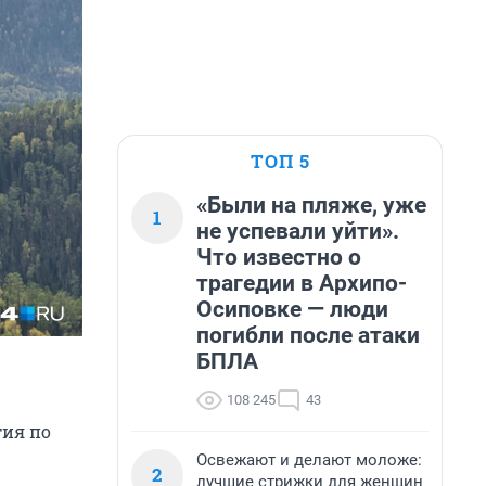
ТОП 5
«Были на пляже, уже
1
не успевали уйти».
Что известно о
трагедии в Архипо-
Осиповке — люди
погибли после атаки
БПЛА
108 245
43
тия по
Освежают и делают моложе:
2
лучшие стрижки для женщин