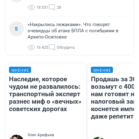
18 531
28
«Накрылись лежаками». Что говорят
5
очевидцы об атаке БПЛА с погибшими в
Архипо-Осиповке
16 425
Обсудить
МНЕНИЕ
МНЕНИЕ
Наследие, которое
Продашь за 300
чудом не развалилось:
возьмут с 4000
транспортный эксперт
нам готовит н
разнес миф о «вечных»
налоговый зако
советских дорогах
коснется импор
даже репетито
Олег Арефьев