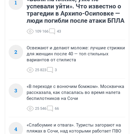
1
успевали уйти». Что известно о
трагедии в Архипо-Осиповке —
люди погибли после атаки БПЛА
109 166
43
Освежают и делают моложе: лучшие стрижки
2
для женщин после 40 — топ стильных
вариантов от стилиста
25 823
3
«В переходе с вонючим бомжом». Москвичка
3
рассказала, как спасалась во время налета
беспилотников на Сочи
25 546
66
«Слабоумие и отвага». Туристы загорают на
4
пляжах в Сочи, над которыми работает ПВО