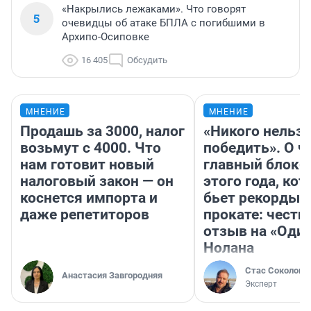
«Накрылись лежаками». Что говорят
5
очевидцы об атаке БПЛА с погибшими в
Архипо-Осиповке
16 405
Обсудить
МНЕНИЕ
МНЕНИЕ
Продашь за 3000, налог
«Никого нельз
возьмут с 4000. Что
победить». О ч
нам готовит новый
главный блокб
налоговый закон — он
этого года, ко
коснется импорта и
бьет рекорды 
даже репетиторов
прокате: честн
отзыв на «Оди
Нолана
Стас Соколов
Анастасия Завгородняя
Эксперт