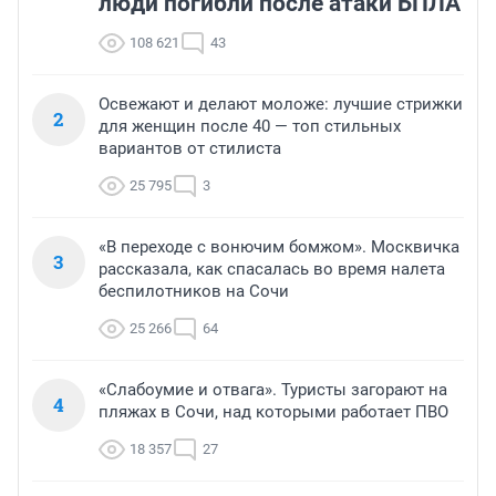
люди погибли после атаки БПЛА
108 621
43
Освежают и делают моложе: лучшие стрижки
2
для женщин после 40 — топ стильных
вариантов от стилиста
25 795
3
«В переходе с вонючим бомжом». Москвичка
3
рассказала, как спасалась во время налета
беспилотников на Сочи
25 266
64
«Слабоумие и отвага». Туристы загорают на
4
пляжах в Сочи, над которыми работает ПВО
18 357
27