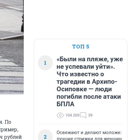
ТОП 5
«Были на пляже, уже
1
не успевали уйти».
Что известно о
трагедии в Архипо-
Осиповке — люди
погибли после атаки
БПЛА
104 269
39
я. По
пример,
Освежают и делают моложе:
2
ч рублей
лучшие стрижки для женщин