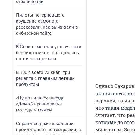
ограничений
Пилоты потерпевшего
крушение самолета
рассказали, как выживали в
сибирской тайге
В Сочи отменили угрозу атаки
беспилотников: она длилась
почти четыре часа
В 100 г всего 23 ккал: три
рецепта с главным летним
продуктом
Однако Захаров
правительство н
«Ну вот и всё»: звезда
верхней, то из 
«Дома-2» развелась с
что такая моде
молодым мужем
считает, что р
которые до это
Справится даже школьник:
мизерным. Зато
пройдите тест по географии, в