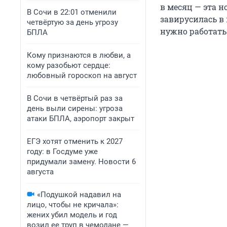
в месяц — эта н
В Сочи в 22:01 отменили
завирусилась в
четвёртую за день угрозу
нужно работать 
БПЛА
Кому признаются в любви, а
кому разобьют сердце:
любовный гороскоп на август
В Сочи в четвёртый раз за
день выли сирены: угроза
атаки БПЛА, аэропорт закрыт
ЕГЭ хотят отменить к 2027
году: в Госдуме уже
придумали замену. Новости 6
августа
«Подушкой надавил на
лицо, чтобы не кричала»:
жених убил модель и год
возил ее труп в чемодане —