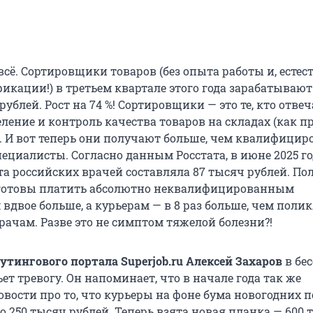
 всё. Сортировщики товаров (без опыта работы и, естес
икации!) в третьем квартале этого года зарабатывают
рублей. Рост на 74 %! Сортировщики — это те, кто отвеч
ление и контроль качества товаров на складах (как п
. И вот теперь они получают больше, чем квалифици
ециалисты. Согласно данным Росстата, в июне 2025 г
а российских врачей составляла 87 тысяч рублей. Пол
готовы платить абсолютно неквалифицированным
вдвое больше, а курьерам — в 8 раз больше, чем пол
рачам. Разве это не симптом тяжелой болезни?!
утингового портала Superjob.ru Алексей Захаров
в бес
ет тревогу. Он напоминает, что в начале года так же
овости про то, что курьеры на фоне бума новогодних 
 250 тысяч рублей. Теперь взята новая планка — 600 