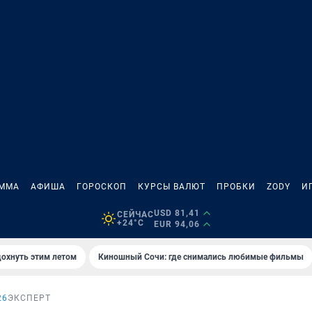
АММА
АФИША
ГОРОСКОП
КУРСЫ ВАЛЮТ
ПРОБКИ
ZODY
И
USD 81,41
СЕЙЧАС
+24°C
EUR 94,06
дохнуть этим летом
Киношный Сочи: где снимались любимые фильмы
26
ЭКСПЕРТ