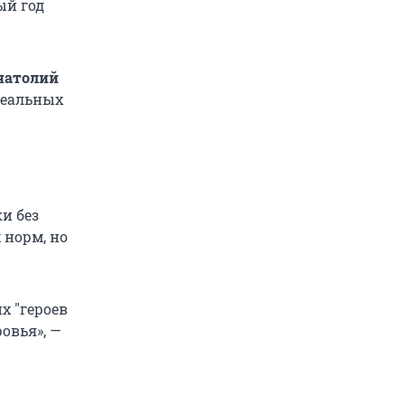
ый год
натолий
реальных
и без
 норм, но
их
"героев
ровья», —