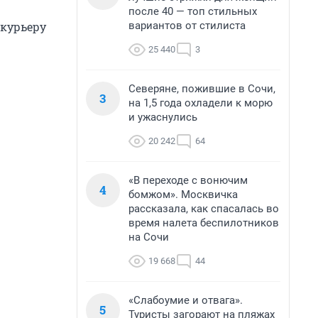
после 40 — топ стильных
вариантов от стилиста
 курьеру
25 440
3
Северяне, пожившие в Сочи,
3
на 1,5 года охладели к морю
и ужаснулись
20 242
64
«В переходе с вонючим
4
бомжом». Москвичка
рассказала, как спасалась во
время налета беспилотников
на Сочи
19 668
44
«Слабоумие и отвага».
5
Туристы загорают на пляжах