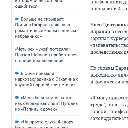
котором очень стыдно
преференции дл
ошибиться
превысили 4 три
Больше не скрывает:
Член Центральн
Полина Гагарина показала
романтичные кадры с новым
Баранов
в бесе
избранником
зарплат курьер
«издевательств
«Четырех мужей потеряла»:
последствиях д
Прохор Шаляпин проболтался
о новой возлюбленной
По словам Бара
В Сочи поймали
выходных» явля
наркозакладчика с Сахалина с
и физически не
крупной партией «синтетики»
«Я могу привес
«Меня бесила моя роль»:
как сегодня выглядит Пуговка
труда"
, вплоть 
из «Папиных дочек»
говорит профсо
законодательств
«Не просто слух»: Федору
Бондарчуку приписывают