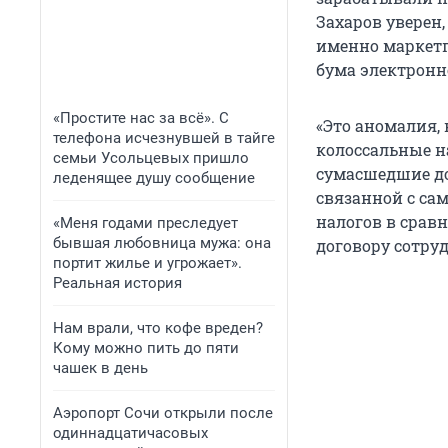
Захаров уверен
именно маркетп
бума электрон
«Простите нас за всё». С
«Это аномалия, 
телефона исчезнувшей в тайге
колоссальные н
семьи Усольцевых пришло
сумасшедшие до
леденящее душу сообщение
связанной с са
налогов в срав
«Меня годами преследует
бывшая любовница мужа: она
договору сотруд
портит жилье и угрожает».
Реальная история
Нам врали, что кофе вреден?
Кому можно пить до пяти
чашек в день
Аэропорт Сочи открыли после
одиннадцатичасовых