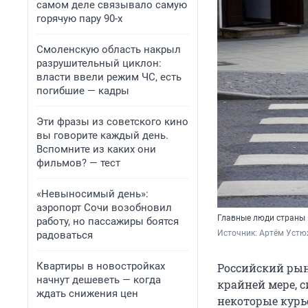
самом деле связывало самую
горячую пару 90-х
Смоленскую область накрыл
разрушительный циклон:
власти ввели режим ЧС, есть
погибшие — кадры
Эти фразы из советского кино
вы говорите каждый день.
Вспомните из каких они
фильмов? — тест
«Невыносимый день»:
аэропорт Сочи возобновил
Главные люди страны 
работу, но пассажиры боятся
Источник: 
Артём Устю
радоваться
Квартиры в новостройках
Российский рыно
начнут дешеветь — когда
крайней мере, 
ждать снижения цен
некоторые курь