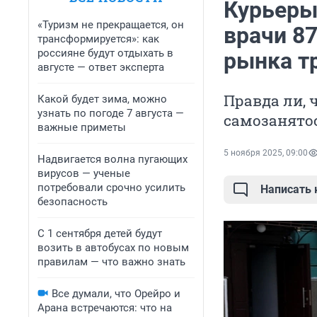
Курьеры
«Туризм не прекращается, он
врачи 8
трансформируется»: как
россияне будут отдыхать в
рынка т
августе — ответ эксперта
Правда ли, 
Какой будет зима, можно
узнать по погоде 7 августа —
самозанято
важные приметы
5 ноября 2025, 09:00
Надвигается волна пугающих
вирусов — ученые
потребовали срочно усилить
Написать
безопасность
С 1 сентября детей будут
возить в автобусах по новым
правилам — что важно знать
Все думали, что Орейро и
Арана встречаются: что на