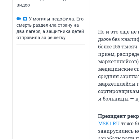
видео
У могилы педофила. Его
смерть разделила страну на
Но и это еще не
два лагеря, а защитника детей
отправила за решетку
даже без квалиф
более 155 тысяч 
прием, распреде
маркетплейсов)
медицинские сп
средняя зарплат
маркетплейсы 
сортировщикам 
и больницы — в
Президент рекр
MSK1.RU
тоже бь
завирусились н
зарабатывали по