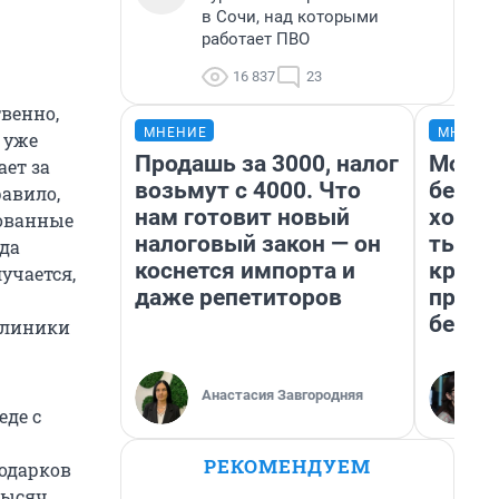
в Сочи, над которыми
работает ПВО
16 837
23
твенно,
МНЕНИЕ
МНЕНИ
 уже
Продашь за 3000, налог
Мой б
ает за
возьмут с 4000. Что
береж
равило,
нам готовит новый
хотел
рованные
налоговый закон — он
тысяч
ода
коснется импорта и
креди
учается,
даже репетиторов
приех
безоп
иклиники
Анастасия Завгородняя
еде с
РЕКОМЕНДУЕМ
подарков
тысяч.