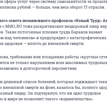
я сферы услуг через систему самозанятости за прошл
ллиона рублей — больше, чем весь оборот IT-отрасли.
ого совета независимого профсоюза «Новый Труд» А
де с MSK1.RU тоже раскритиковал нездоровый пиар не
ов. Такие потогонные условия труда Баранов назвал
ом над человеком» и предупредил о катастрофических
ля здоровья — вплоть до внезапной смерти.
нова, требование или поощрение работы «круглые сутк
ется не только нарушением всех мыслимых трудовых
возможно в долгосрочной перспективе.
ти длинный список болезней, которые поджидают так
до внезапной смерти на фоне, казалось бы, полного здо
юзный лидер. Он подчеркнул, что ни одно трудовое
о в мире не позволяет такого «издевательства».