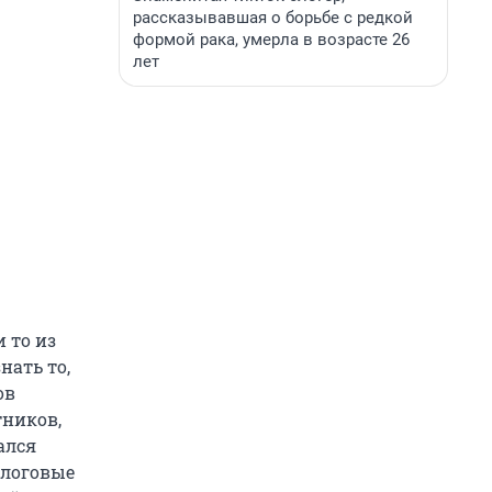
рассказывавшая о борьбе с редкой
формой рака, умерла в возрасте 26
лет
 то из
нать то,
ов
тников,
ался
алоговые