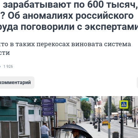
 зарабатывают по 600 тысяч,
7? Об аномалиях российского
руда поговорили с экспертам
что в таких перекосах виновата система
сти
1 926
 комментарий