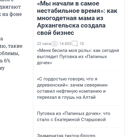
«Мы начали в самое
одвигают
нестабильное время»: как
 на фоне
многодетная мама из
Архангельска создала
свой бизнес
на
22 часа
14 433
10
ию, такие
«Меня бесила моя роль»: как сегодня
роблемы,
выглядит Пуговка из «Папиных
ь 6%
дочек»
му
«С гордостью говорю, что я
деревенский»: зачем северянин
оставил нефтяную компанию и
переехал в глушь на Алтай
Пуговка из «Папиных дочек»: что
стало с Екатериной Старшовой
Знаменитая тикток-блогер,