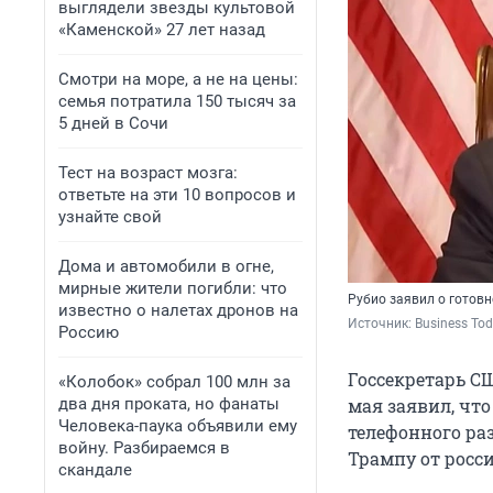
выглядели звезды культовой
«Каменской» 27 лет назад
Смотри на море, а не на цены:
семья потратила 150 тысяч за
5 дней в Сочи
Тест на возраст мозга:
ответьте на эти 10 вопросов и
узнайте свой
Дома и автомобили в огне,
мирные жители погибли: что
Рубио заявил о готов
известно о налетах дронов на
Источник: 
Business Tod
Россию
Госсекретарь С
«Колобок» собрал 100 млн за
два дня проката, но фанаты
мая заявил, чт
Человека-паука объявили ему
телефонного ра
войну. Разбираемся в
Трампу от росс
скандале