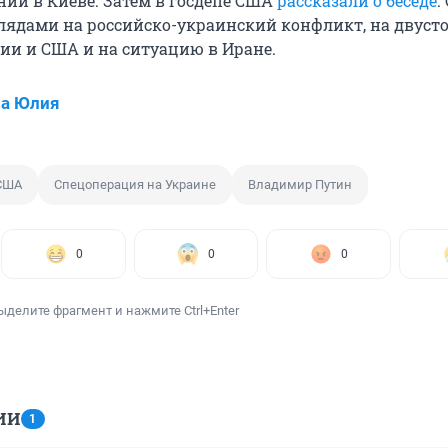
ий в Киеве. Затем в госдепе США
рассказали о беседе
.
лядами на российско-украинский конфликт, на двуст
ии и США и на ситуацию в Иране.
ва Юлия
США
Спецоперация на Украине
Владимир Путин
0
0
0
ыделите фрагмент и нажмите Ctrl+Enter
ИИ
1