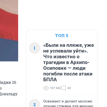
ТОП 5
«Были на пляже, уже
1
не успевали уйти».
Что известно о
трагедии в Архипо-
Осиповке — люди
погибли после атаки
БПЛА
Индии 26
о
107 342
43
 Дональду
Освежают и делают моложе:
2
лучшие стрижки для женщин