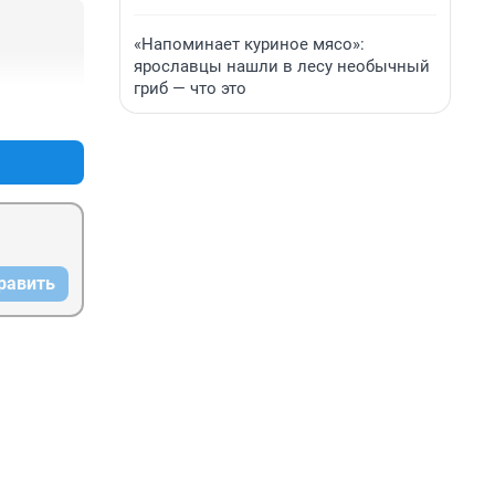
«Напоминает куриное мясо»:
ярославцы нашли в лесу необычный
гриб — что это
+0
–0
равить