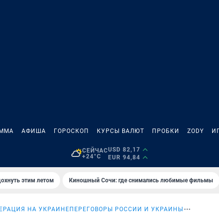
АММА
АФИША
ГОРОСКОП
КУРСЫ ВАЛЮТ
ПРОБКИ
ZODY
И
USD 82,17
СЕЙЧАС
+24°C
EUR 94,84
дохнуть этим летом
Киношный Сочи: где снимались любимые фильмы
ЕРАЦИЯ НА УКРАИНЕ
ПЕРЕГОВОРЫ РОССИИ И УКРАИНЫ