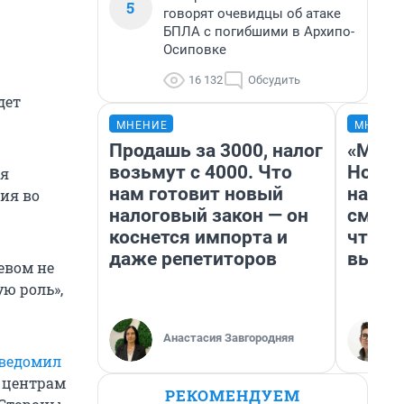
5
говорят очевидцы об атаке
БПЛА с погибшими в Архипо-
Осиповке
16 132
Обсудить
дет
МНЕНИЕ
МНЕНИ
Продашь за 3000, налог
«Мы в
возьмут с 4000. Что
Нолан
ия
нам готовит новый
настр
ния во
налоговый закон — он
смотр
коснется импорта и
чтобы
даже репетиторов
выгля
евом не
ю роль»,
Анастасия Завгородняя
ведомил
и центрам
РЕКОМЕНДУЕМ