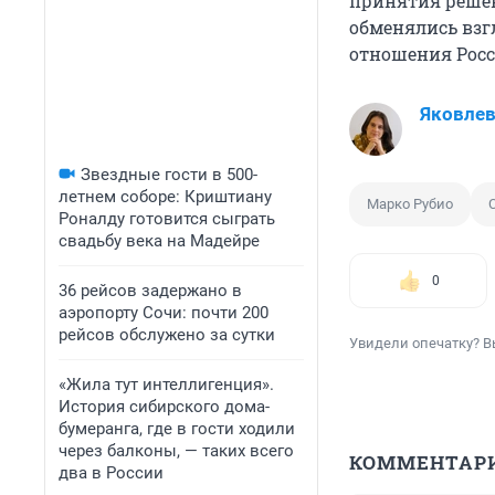
принятия решен
обменялись взг
отношения Росс
Яковле
Звездные гости в 500-
летнем соборе: Криштиану
Марко Рубио
Роналду готовится сыграть
свадьбу века на Мадейре
0
36 рейсов задержано в
аэропорту Сочи: почти 200
рейсов обслужено за сутки
Увидели опечатку? В
«Жила тут интеллигенция».
История сибирского дома-
бумеранга, где в гости ходили
через балконы, — таких всего
КОММЕНТАР
два в России