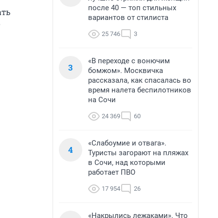
после 40 — топ стильных
ать
вариантов от стилиста
о
25 746
3
«В переходе с вонючим
3
бомжом». Москвичка
рассказала, как спасалась во
время налета беспилотников
на Сочи
24 369
60
«Слабоумие и отвага».
4
Туристы загорают на пляжах
в Сочи, над которыми
работает ПВО
17 954
26
«Накрылись лежаками». Что