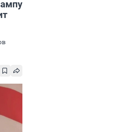
рампу
ит
ов