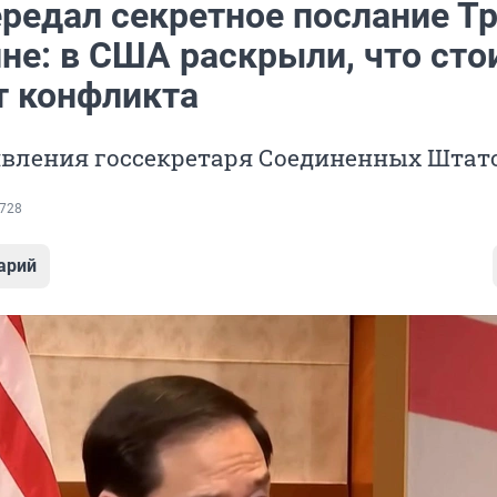
ередал секретное послание Т
не: в США раскрыли, что сто
т конфликта
явления госсекретаря Соединенных Штат
728
арий