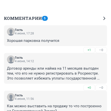
КОММЕНТАРИИ
5
Гость
4 июня, 17:28
Хорошая парковка получится
+1
–0
Гость
4 июня, 14:12
Договор аренды или найма на 11 месяцев выгоден 
тем, что его не нужно регистрировать в Росреестре. 
Это позволяет избежать уплаты государственной 
пошлины, сэкономить время на оформлении 
+0
–0
документов и дает участникам сделки юридическую 
гибкость.

Гость
Как интересно, хотят уйти от оплаты.

4 июня, 11:56
Жадность за аренду, не даёт рабочих мест, от того и 
Как можно выставить на продажу то что построенно 
появляется всё больше в тц "ЗАКРЫТО", "АРЕНДА".