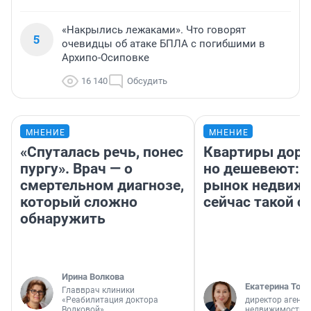
«Накрылись лежаками». Что говорят
5
очевидцы об атаке БПЛА с погибшими в
Архипо-Осиповке
16 140
Обсудить
МНЕНИЕ
МНЕНИЕ
«Спуталась речь, понес
Квартиры дор
пургу». Врач — о
но дешевеют: 
смертельном диагнозе,
рынок недвиж
который сложно
сейчас такой 
обнаружить
Ирина Волкова
Екатерина Торо
Главврач клиники
«Реабилитация доктора
директор агентс
Волковой»
недвижимости