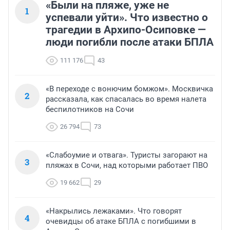
«Были на пляже, уже не
1
успевали уйти». Что известно о
трагедии в Архипо-Осиповке —
люди погибли после атаки БПЛА
111 176
43
«В переходе с вонючим бомжом». Москвичка
2
рассказала, как спасалась во время налета
беспилотников на Сочи
26 794
73
«Слабоумие и отвага». Туристы загорают на
3
пляжах в Сочи, над которыми работает ПВО
19 662
29
«Накрылись лежаками». Что говорят
4
очевидцы об атаке БПЛА с погибшими в