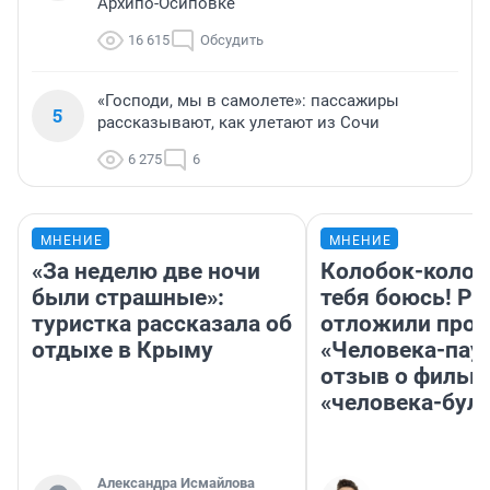
Архипо-Осиповке
16 615
Обсудить
«Господи, мы в самолете»: пассажиры
5
рассказывают, как улетают из Сочи
6 275
6
МНЕНИЕ
МНЕНИЕ
«За неделю две ночи
Колобок-колобо
были страшные»:
тебя боюсь! Ра
туристка рассказала об
отложили прок
отдыхе в Крыму
«Человека-пау
отзыв о фильм
«человека-бул
Александра Исмайлова