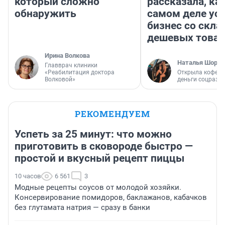
который сложно
рассказала, как
обнаружить
самом деле ус
бизнес со скл
дешевых това
Ирина Волкова
Наталья Шорох
Главврач клиники
«Реабилитация доктора
Открыла кофейн
Волковой»
деньги соцразв
РЕКОМЕНДУЕМ
Успеть за 25 минут: что можно
приготовить в сковороде быстро —
простой и вкусный рецепт пиццы
10 часов
6 561
3
Модные рецепты соусов от молодой хозяйки.
Консервирование помидоров, баклажанов, кабачков
без глутамата натрия — сразу в банки