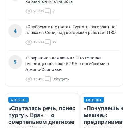
вариантов от стилиста
25 879
3
«Слабоумие и отвага». Туристы загорают на
4
пляжах в Сочи, над которыми работает ПВО
18 874
29
«Накрылись лежаками». Что говорят
5
очевидцы об атаке БПЛА с погибшими в
Архипо-Осиповке
16 496
Обсудить
МНЕНИЕ
МНЕНИЕ
«Спуталась речь, понес
«Покупаешь ко
пургу». Врач — о
мешке»:
смертельном диагнозе,
предпринимат