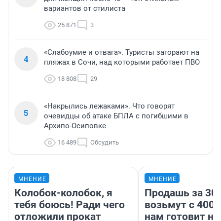
вариантов от стилиста
25 871
3
«Слабоумие и отвага». Туристы загорают на
4
пляжах в Сочи, над которыми работает ПВО
18 808
29
«Накрылись лежаками». Что говорят
5
очевидцы об атаке БПЛА с погибшими в
Архипо-Осиповке
16 489
Обсудить
МНЕНИЕ
МНЕНИЕ
Колобок-колобок, я
Продашь за 300
тебя боюсь! Ради чего
возьмут с 4000
отложили прокат
нам готовит н