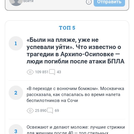
Войти
Отправить
ТОП 5
«Были на пляже, уже не
1
успевали уйти». Что известно о
трагедии в Архипо-Осиповке —
люди погибли после атаки БПЛА
109 851
43
«В переходе с вонючим бомжом». Москвичка
2
рассказала, как спасалась во время налета
беспилотников на Сочи
25 890
69
Освежают и делают моложе: лучшие стрижки
3
для женщин после 40 — топ стильных