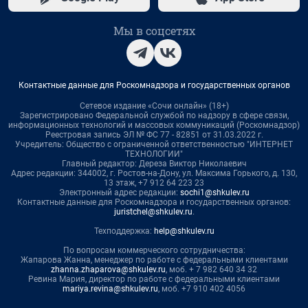
Мы в соцсетях
Контактные данные для Роскомнадзора и государственных органов
Сетевое издание «Сочи онлайн» (18+)
Зарегистрировано Федеральной службой по надзору в сфере связи,
информационных технологий и массовых коммуникаций (Роскомнадзор)
Реестровая запись ЭЛ № ФС 77 - 82851 от 31.03.2022 г.
Учредитель: Общество с ограниченной ответственностью "ИНТЕРНЕТ
ТЕХНОЛОГИИ"
Главный редактор: Дереза Виктор Николаевич
Адрес редакции: 344002, г. Ростов-на-Дону, ул. Максима Горького, д. 130,
13 этаж, +7 912 64 223 23
Электронный адрес редакции:
sochi1@shkulev.ru
Контактные данные для Роскомнадзора и государственных органов:
juristchel@shkulev.ru
.
Техподдержка:
help@shkulev.ru
По вопросам коммерческого сотрудничества:
Жапарова Жанна, менеджер по работе с федеральными клиентами
zhanna.zhaparova@shkulev.ru
, моб. + 7 982 640 34 32
Ревина Мария, директор по работе с федеральными клиентами
mariya.revina@shkulev.ru
, моб. +7 910 402 4056