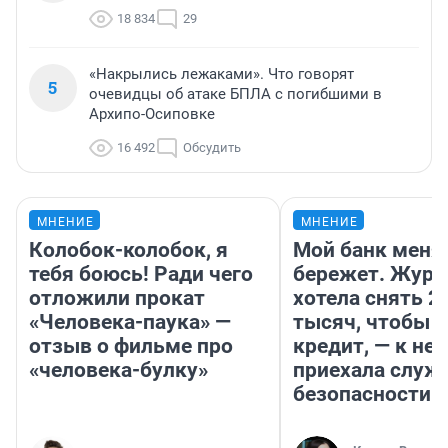
18 834
29
«Накрылись лежаками». Что говорят
5
очевидцы об атаке БПЛА с погибшими в
Архипо-Осиповке
16 492
Обсудить
МНЕНИЕ
МНЕНИЕ
Колобок-колобок, я
Мой банк меня
тебя боюсь! Ради чего
бережет. Журн
отложили прокат
хотела снять 2
«Человека-паука» —
тысяч, чтобы п
отзыв о фильме про
кредит, — к не
«человека-булку»
приехала служ
безопасности