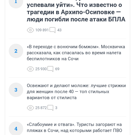
1
успевали уйти». Что известно о
трагедии в Архипо-Осиповке —
люди погибли после атаки БПЛА
109 891
43
«В переходе с вонючим бомжом». Москвичка
2
рассказала, как спасалась во время налета
беспилотников на Сочи
25 930
69
Освежают и делают моложе: лучшие стрижки
3
для женщин после 40 — топ стильных
вариантов от стилиста
25 872
3
«Слабоумие и отвага». Туристы загорают на
4
пляжах в Сочи, над которыми работает ПВО