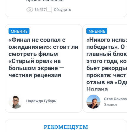
16 517
Обсудить
МНЕНИЕ
МНЕНИЕ
«Финал не совпал с
«Никого нельз
ожиданиями»: стоит ли
победить». О ч
смотреть фильм
главный блокб
«Старый орел» на
этого года, ко
большом экране —
бьет рекорды 
честная рецензия
прокате: честн
отзыв на «Оди
Нолана
Стас Соколов
Надежда Губарь
Эксперт
РЕКОМЕНДУЕМ