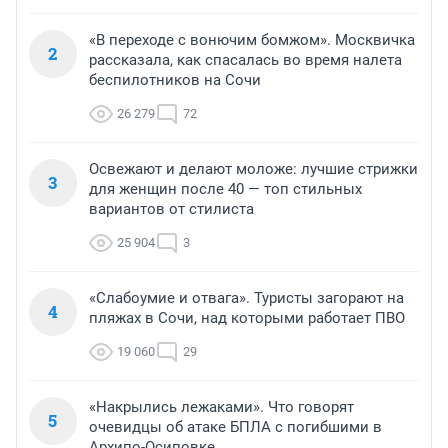
«В переходе с вонючим бомжом». Москвичка
2
рассказала, как спасалась во время налета
беспилотников на Сочи
26 279
72
Освежают и делают моложе: лучшие стрижки
3
для женщин после 40 — топ стильных
вариантов от стилиста
25 904
3
«Слабоумие и отвага». Туристы загорают на
4
пляжах в Сочи, над которыми работает ПВО
19 060
29
«Накрылись лежаками». Что говорят
5
очевидцы об атаке БПЛА с погибшими в
Архипо-Осиповке