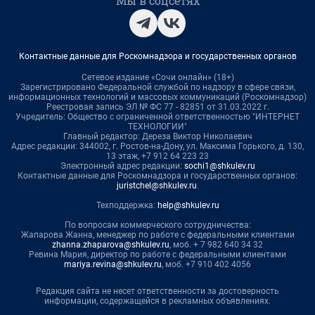
Мы в соцсетях
Контактные данные для Роскомнадзора и государственных органов
Сетевое издание «Сочи онлайн» (18+)
Зарегистрировано Федеральной службой по надзору в сфере связи,
информационных технологий и массовых коммуникаций (Роскомнадзор)
Реестровая запись ЭЛ № ФС 77 - 82851 от 31.03.2022 г.
Учредитель: Общество с ограниченной ответственностью "ИНТЕРНЕТ
ТЕХНОЛОГИИ"
Главный редактор: Дереза Виктор Николаевич
Адрес редакции: 344002, г. Ростов-на-Дону, ул. Максима Горького, д. 130,
13 этаж, +7 912 64 223 23
Электронный адрес редакции:
sochi1@shkulev.ru
Контактные данные для Роскомнадзора и государственных органов:
juristchel@shkulev.ru
.
Техподдержка:
help@shkulev.ru
По вопросам коммерческого сотрудничества:
Жапарова Жанна, менеджер по работе с федеральными клиентами
zhanna.zhaparova@shkulev.ru
, моб. + 7 982 640 34 32
Ревина Мария, директор по работе с федеральными клиентами
mariya.revina@shkulev.ru
, моб. +7 910 402 4056
Редакция сайта не несет ответственности за достоверность
информации, содержащейся в рекламных объявлениях.