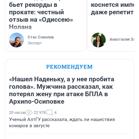
бьет рекорды в
коснется импор
прокате: честный
даже репетито
отзыв на «Одиссею»
Нолана
Стас Соколов
Анастасия Зав
Эксперт
РЕКОМЕНДУЕМ
«Нашел Наденьку, а у нее пробита
голова». Мужчина рассказал, как
потерял жену при атаке БПЛА в
Архипо-Осиповке
20 часов
22 978
4
Ученый АлтГУ рассказала, ждать ли нашествия
комаров в августе