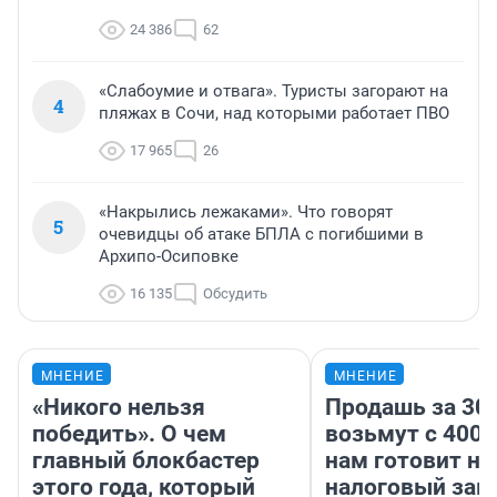
24 386
62
«Слабоумие и отвага». Туристы загорают на
4
пляжах в Сочи, над которыми работает ПВО
17 965
26
«Накрылись лежаками». Что говорят
5
очевидцы об атаке БПЛА с погибшими в
Архипо-Осиповке
16 135
Обсудить
МНЕНИЕ
МНЕНИЕ
«Никого нельзя
Продашь за 300
победить». О чем
возьмут с 4000
главный блокбастер
нам готовит н
этого года, который
налоговый зако