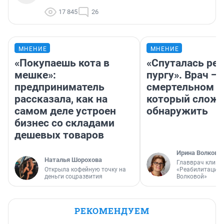
17 845
26
МНЕНИЕ
МНЕНИЕ
«Покупаешь кота в
«Спуталась реч
мешке»:
пургу». Врач — 
предприниматель
смертельном д
рассказала, как на
который слож
самом деле устроен
обнаружить
бизнес со складами
дешевых товаров
Ирина Волкова
Наталья Шорохова
Главврач клини
Открыла кофейную точку на
«Реабилитация 
деньги соцразвития
Волковой»
РЕКОМЕНДУЕМ