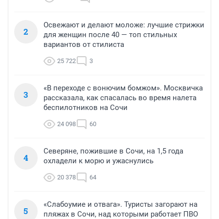
Освежают и делают моложе: лучшие стрижки
2
для женщин после 40 — топ стильных
вариантов от стилиста
25 722
3
«В переходе с вонючим бомжом». Москвичка
3
рассказала, как спасалась во время налета
беспилотников на Сочи
24 098
60
Северяне, пожившие в Сочи, на 1,5 года
4
охладели к морю и ужаснулись
20 378
64
«Слабоумие и отвага». Туристы загорают на
5
пляжах в Сочи, над которыми работает ПВО