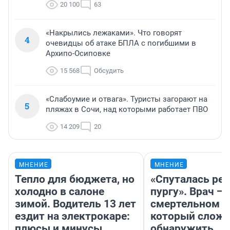
20 100
63
«Накрылись лежаками». Что говорят
4
очевидцы об атаке БПЛА с погибшими в
Архипо-Осиповке
15 568
Обсудить
«Слабоумие и отвага». Туристы загорают на
5
пляжах в Сочи, над которыми работает ПВО
14 209
20
МНЕНИЕ
МНЕНИЕ
Тепло для бюджета, но
«Спуталась реч
холодно в салоне
пургу». Врач — 
зимой. Водитель 13 лет
смертельном д
ездит на электрокаре:
который слож
плюсы и минусы
обнаружить