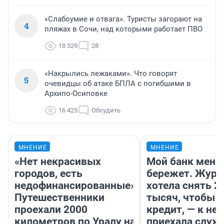
«Слабоумие и отвага». Туристы загорают на
4
пляжах в Сочи, над которыми работает ПВО
18 529
28
«Накрылись лежаками». Что говорят
5
очевидцы об атаке БПЛА с погибшими в
Архипо-Осиповке
16 425
Обсудить
МНЕНИЕ
МНЕНИЕ
«Нет некрасивых
Мой банк меня
городов, есть
бережет. Журн
недофинансированные».
хотела снять 2
Путешественники
тысяч, чтобы п
проехали 2000
кредит, — к не
километров по Уралу на
приехала служ