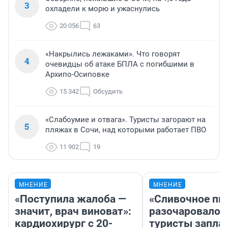
3
охладели к морю и ужаснулись
20 056
63
«Накрылись лежаками». Что говорят
4
очевидцы об атаке БПЛА с погибшими в
Архипо-Осиповке
15 342
Обсудить
«Слабоумие и отвага». Туристы загорают на
5
пляжах в Сочи, над которыми работает ПВО
11 902
19
МНЕНИЕ
МНЕНИЕ
«Поступила жалоба —
«Сливочное пи
значит, врач виноват»:
разочаровало»
кардиохирург с 20-
туристы запла