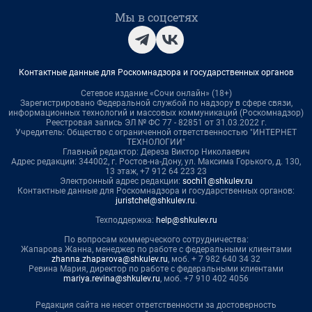
Мы в соцсетях
Контактные данные для Роскомнадзора и государственных органов
Сетевое издание «Сочи онлайн» (18+)
Зарегистрировано Федеральной службой по надзору в сфере связи,
информационных технологий и массовых коммуникаций (Роскомнадзор)
Реестровая запись ЭЛ № ФС 77 - 82851 от 31.03.2022 г.
Учредитель: Общество с ограниченной ответственностью "ИНТЕРНЕТ
ТЕХНОЛОГИИ"
Главный редактор: Дереза Виктор Николаевич
Адрес редакции: 344002, г. Ростов-на-Дону, ул. Максима Горького, д. 130,
13 этаж, +7 912 64 223 23
Электронный адрес редакции:
sochi1@shkulev.ru
Контактные данные для Роскомнадзора и государственных органов:
juristchel@shkulev.ru
.
Техподдержка:
help@shkulev.ru
По вопросам коммерческого сотрудничества:
Жапарова Жанна, менеджер по работе с федеральными клиентами
zhanna.zhaparova@shkulev.ru
, моб. + 7 982 640 34 32
Ревина Мария, директор по работе с федеральными клиентами
mariya.revina@shkulev.ru
, моб. +7 910 402 4056
Редакция сайта не несет ответственности за достоверность