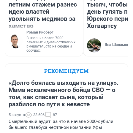
летним стажем разнес
тысяч, чтобы 
идею властей
день гулять по
увольнять медиков за
Юрского перио
хамство
Хогвартсу
Роман Рисберг
Выполнил более 7000
лечебных и диагностических
Яна Шаламова
вмешательств на сердце и
сосудах.
РЕКОМЕНДУЕМ
«Долго боялась выходить на улицу».
Мама искалеченного бойца СВО — о
том, как спасает сына, который
разбился по пути к невесте
5 августа
33 606
87
Смертельный аудит: за что в начале 2000-х убили
бывшего главбуха нефтяной компании Уфы