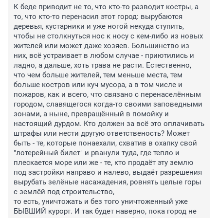
К беде приводит не то, что кто-то разводит костры, а 
то, что кто-то перенасил этот город: вырубаются 
деревья, кустарники и уже ногой некуда ступить, 
чтобы не столкнуться нос к носу с кем-либо из новых 
жителей или может даже хозяев. Большинство из 
них, всё устраивает в любом случае - приютились и 
ладно, а дальше, хоть трава не расти. Естественно, 
что чем больше жителей, тем меньше места, тем 
больше костров или куч мусора, а в том числе и 
пожаров, как и всего, что связано с перенаселённым 
городом, славящегося когда-то своими заповедными 
зонами, а ныне, превращённый в помойку и 
настоящий дурдом. Кто должен за всё это оплачивать 
штрафы или нести другую ответственость? Может 
быть - те, которые понаехали, схватив в охапку свой 
"лотерейный билет" и рванули туда, где тепло и 
плескается море или же - те, кто продаёт эту землю 
под застройки направо и налево, выдаёт разрешения 
вырубать зелёные насажадения, ровнять целые горы 
с землёй под строительство, 

то есть, уничтожать и без того уничтоженный уже 
БЫВШИЙ курорт. И так будет наверно, пока город не 