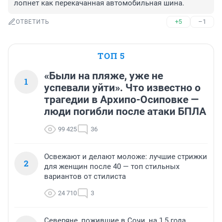
лопнет как перекачанная автомобильная шина.
+5
–1
ОТВЕТИТЬ
ТОП 5
«Были на пляже, уже не
1
успевали уйти». Что известно о
трагедии в Архипо-Осиповке —
люди погибли после атаки БПЛА
99 425
36
Освежают и делают моложе: лучшие стрижки
2
для женщин после 40 — топ стильных
вариантов от стилиста
24 710
3
Северяне, пожившие в Сочи, на 1,5 года