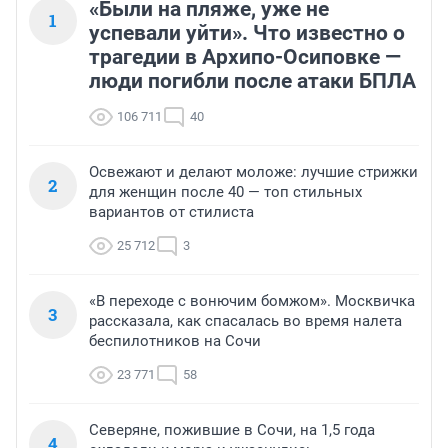
«Были на пляже, уже не
1
успевали уйти». Что известно о
трагедии в Архипо-Осиповке —
люди погибли после атаки БПЛА
106 711
40
Освежают и делают моложе: лучшие стрижки
2
для женщин после 40 — топ стильных
вариантов от стилиста
25 712
3
«В переходе с вонючим бомжом». Москвичка
3
рассказала, как спасалась во время налета
беспилотников на Сочи
23 771
58
Северяне, пожившие в Сочи, на 1,5 года
4