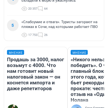
охладели к морю и ужаснулись
20 357
64
«Слабоумие и отвага». Туристы загорают на
5
пляжах в Сочи, над которыми работает ПВО
17 753
26
МНЕНИЕ
МНЕНИЕ
Продашь за 3000, налог
«Никого нельз
возьмут с 4000. Что
победить». О ч
нам готовит новый
главный блокб
налоговый закон — он
этого года, ко
коснется импорта и
бьет рекорды 
даже репетиторов
прокате: честн
отзыв на «Оди
Нолана
Стас Соколов