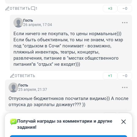
+3
–0
ОТВЕТИТЬ
1
Гость
26 апреля, 17:04
Если ничего не покупать, то цены нормальные))) 

Если быть объективным, то мы не знаем, что мэр 
под "отдыхом в Сочи" понимает - возможно, 
пляжный инвентарь, театры, концерты, 
развлечения, питание в "местах общественного 
питания"в "отдых" не входят)))
+1
–0
ОТВЕТИТЬ
Гость
25 апреля, 21:37
Отпускные бюджетников посчитали видимо)) А после 
отпуска до зарплаты доживут??? ))
+1
–0
ОТВЕТИТЬ
1
Получай награды за комментарии и другие 
задания!
Гость
25 апреля, 21:44