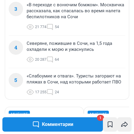
«В переходе с вонючим бомжом». Москвичка
3
рассказала, как спасалась во время налета
беспилотников на Сочи
21 774
54
Северяне, пожившие в Сочи, на 1,5 года
4
охладели к морю и ужаснулись
20 287
64
«Слабоумие и отвага». Туристы загорают на
5
пляжах в Сочи, над которыми работает ПВО
17 255
24
МНЕНИЕ
МНЕНИЕ
1
«Спуталась речь, понес
«Сливочное пи
Комментарии
пургу». Врач — о
разочаровало»