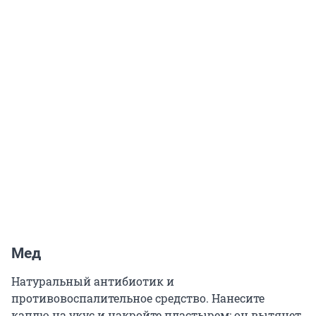
Мед
Натуральный антибиотик и
противовоспалительное средство. Нанесите
каплю на укус и накройте пластырем: он вытянет