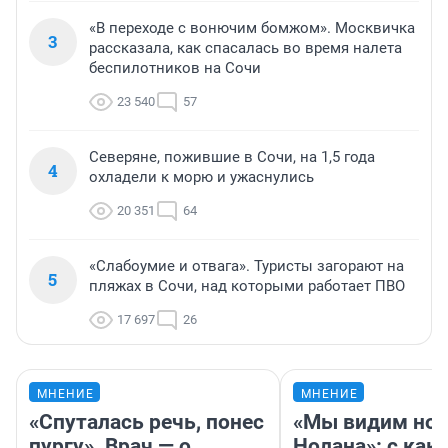
«В переходе с вонючим бомжом». Москвичка
3
рассказала, как спасалась во время налета
беспилотников на Сочи
23 540
57
Северяне, пожившие в Сочи, на 1,5 года
4
охладели к морю и ужаснулись
20 351
64
«Слабоумие и отвага». Туристы загорают на
5
пляжах в Сочи, над которыми работает ПВО
17 697
26
МНЕНИЕ
МНЕНИЕ
«Спуталась речь, понес
«Мы видим нов
пургу». Врач — о
Нолана»: с как