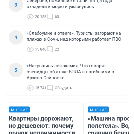
Северяне, пожившие в Сочи, на 1,5 года
3
охладели к морю и ужаснулись
20 158
63
«Слабоумие и отвага». Туристы загорают на
4
пляжах в Сочи, над которыми работает ПВО
15 840
22
«Накрылись лежаками». Что говорят
5
очевидцы об атаке БПЛА с погибшими в
Архипо-Осиповке
15 741
Обсудить
МНЕНИЕ
МНЕНИЕ
Квартиры дорожают,
«Машина прост
но дешевеют: почему
полетела». Вод
рынок недвижимости
сравнил бензин