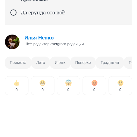
Да ерунда это всё!
Илья Ненко
Шеф-редактор evergreen-редакции
Примета
Лето
Июнь
Поверье
Традиция
Пог
0
0
0
0
0