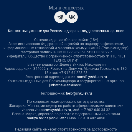
Мы в соцсетях
Контактные данные для Роскомнадзора и государственных органов
Сетевое издание «Сочи онлайн» (18+)
Зарегистрировано Федеральной службой по надзору в сфере связи,
информационных технологий и массовых коммуникаций (Роскомнадзор)
Реестровая запись ЭЛ № ФС 77 - 82851 от 31.03.2022 г.
Учредитель: Общество с ограниченной ответственностью "ИНТЕРНЕТ
ТЕХНОЛОГИИ"
Главный редактор: Дереза Виктор Николаевич
Адрес редакции: 344002, г. Ростов-на-Дону, ул. Максима Горького, д. 130,
13 этаж, +7 912 64 223 23
Электронный адрес редакции:
sochi1@shkulev.ru
Контактные данные для Роскомнадзора и государственных органов:
juristchel@shkulev.ru
.
Техподдержка:
help@shkulev.ru
По вопросам коммерческого сотрудничества:
Жапарова Жанна, менеджер по работе с федеральными клиентами
zhanna.zhaparova@shkulev.ru
, моб. + 7 982 640 34 32
Ревина Мария, директор по работе с федеральными клиентами
mariya.revina@shkulev.ru
, моб. +7 910 402 4056
Редакция сайта не несет ответственности за достоверность