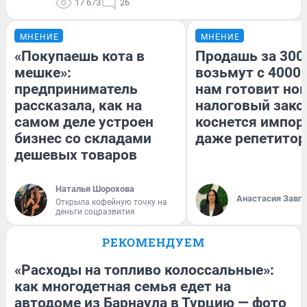
17 673
26
МНЕНИЕ
МНЕНИЕ
«Покупаешь кота в
Продашь за 3000
мешке»:
возьмут с 4000.
предприниматель
нам готовит но
рассказала, как на
налоговый зако
самом деле устроен
коснется импор
бизнес со складами
даже репетитор
дешевых товаров
Наталья Шорохова
Анастасия Завг
Открыла кофейную точку на
деньги соцразвития
РЕКОМЕНДУЕМ
«Расходы на топливо колоссальные»:
как многодетная семья едет на
автодоме из Барнаула в Турцию — фото