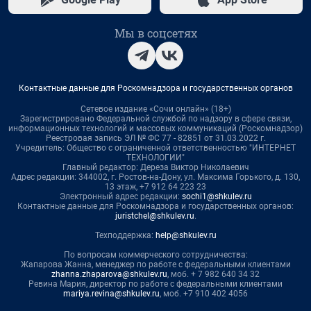
Мы в соцсетях
Контактные данные для Роскомнадзора и государственных органов
Сетевое издание «Сочи онлайн» (18+)
Зарегистрировано Федеральной службой по надзору в сфере связи,
информационных технологий и массовых коммуникаций (Роскомнадзор)
Реестровая запись ЭЛ № ФС 77 - 82851 от 31.03.2022 г.
Учредитель: Общество с ограниченной ответственностью "ИНТЕРНЕТ
ТЕХНОЛОГИИ"
Главный редактор: Дереза Виктор Николаевич
Адрес редакции: 344002, г. Ростов-на-Дону, ул. Максима Горького, д. 130,
13 этаж, +7 912 64 223 23
Электронный адрес редакции:
sochi1@shkulev.ru
Контактные данные для Роскомнадзора и государственных органов:
juristchel@shkulev.ru
.
Техподдержка:
help@shkulev.ru
По вопросам коммерческого сотрудничества:
Жапарова Жанна, менеджер по работе с федеральными клиентами
zhanna.zhaparova@shkulev.ru
, моб. + 7 982 640 34 32
Ревина Мария, директор по работе с федеральными клиентами
mariya.revina@shkulev.ru
, моб. +7 910 402 4056