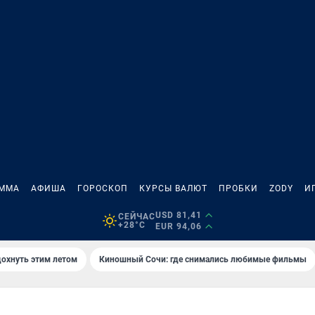
АММА
АФИША
ГОРОСКОП
КУРСЫ ВАЛЮТ
ПРОБКИ
ZODY
И
USD 81,41
СЕЙЧАС
+28°C
EUR 94,06
дохнуть этим летом
Киношный Сочи: где снимались любимые фильмы