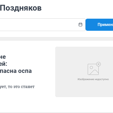
 Поздняков
Примен
не
ей:
пасна оспа
ет, то это станет