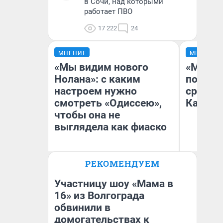
в Сочи, над которыми
работает ПВО
17 222
24
МНЕНИЕ
МНЕНИЕ
«Мы видим нового
«Машин
Нолана»: с каким
полете
настроем нужно
сравни
смотреть «Одиссею»,
Казахс
чтобы она не
выглядела как фиаско
РЕКОМЕНДУЕМ
Надежда Губарь
Ан
Участницу шоу «Мама в
16» из Волгограда
обвинили в
домогательствах к