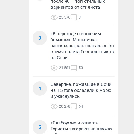
после 40 — топ стильных
вариантов от стилиста
25 576
3
«В переходе с вонючим
3
бомжом». Москвичка
рассказала, как спасалась во
время налета беспилотников
на Сочи
21 581
53
Северяне, пожившие в Сочи,
4
на 1,5 года охладели к морю
и ужаснулись
20 278
64
«Слабоумие и отвага».
5
Туристы загорают на пляжах